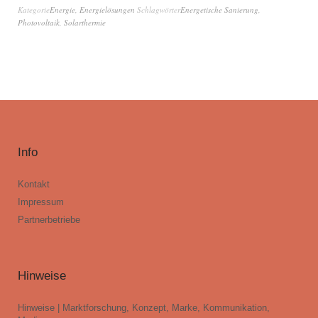
Kategorie
Energie
,
Energielösungen
Schlagwörter
Energetische Sanierung
,
Photovoltaik
,
Solarthermie
Info
Kontakt
Impressum
Partnerbetriebe
Hinweise
Hinweise | Marktforschung, Konzept, Marke, Kommunikation,