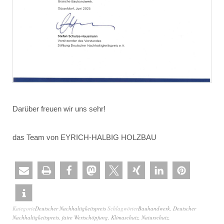
Darüber freuen wir uns sehr!
das Team von EYRICH-HALBIG HOLZBAU
Kategorie
Deutscher Nachhaltigkeitspreis
Schlagwörter
Bauhandwerk
,
Deutscher
Nachhaltigkeitspreis
,
faire Wertschöpfung
,
Klimaschutz
,
Naturschutz
,