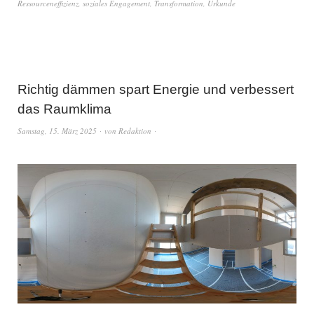
Ressourceneffizienz
,
soziales Engagement
,
Transformation
,
Urkunde
Richtig dämmen spart Energie und verbessert
das Raumklima
Samstag, 15. März 2025
von
Redaktion