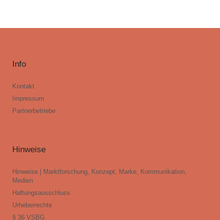
Info
Kontakt
Impressum
Partnerbetriebe
Hinweise
Hinweise | Marktforschung, Konzept, Marke, Kommunikation,
Medien
Haftungsausschluss
Urheberrechte
§ 36 VSBG