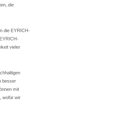
en, die
 in die EYRICH-
. EYRICH-
keit vieler
chhaltigen
n besser
können mit
 wofür wir