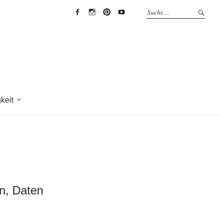
EYRICH-
EYRICH-
EYRICH-
EYRICH-
HALBIG
HALBIG
HALBIG
HALBIG
HOLZBAU
HOLZBAU
HOLZBAU
HOLZBAU
@
@
@
@
Facebook
Instagram
Pinterest
Youtube
keit
en, Daten