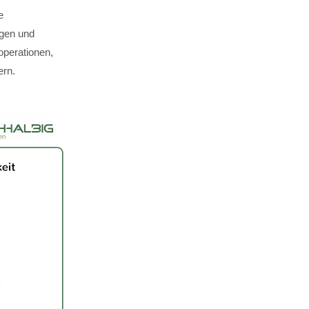
e
ägen und
perationen,
ern.