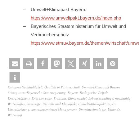
Umwelt+Klimapakt Bayern:
https://www.umweltpakt.bayern.de/index.php
Bayerisches Staatsministerium für Umwelt und
Verbraucherschutz
https://www.stmuv.bayern.de/themen/wirtschaft/umwe
Kategorie
Nachhaltigkeit
,
Qualität in Partnerschaft
,
Umwelt+Klimapakt Bayern
Schlagwörter
Bayerische Staatsregierung
,
Bayern
,
Biologische Vielfalt
,
Energieeffizienz
,
Energiewende
,
Freistaat
,
Klimawandel
,
Lebensgrundlage
,
nachhaltig
Wirtschaften
,
Rohstoffe
,
Umwelt- und Klimapakt
,
Umwelt+Klimapakt Bayern
,
Umweltleistung
,
umweltorientiertes Management
,
Umwelttechnologie
,
Urkunde
,
Wirtschaft