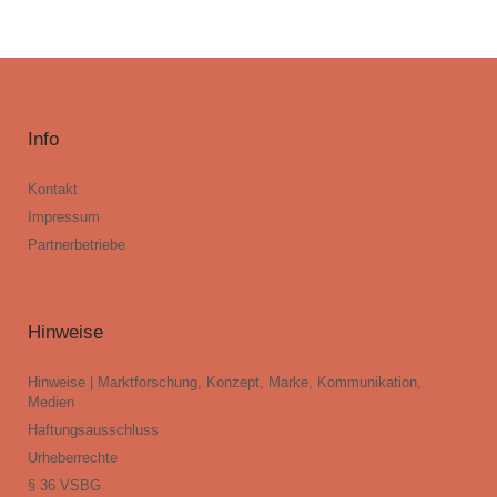
Info
Kontakt
Impressum
Partnerbetriebe
Hinweise
Hinweise | Marktforschung, Konzept, Marke, Kommunikation,
Medien
Haftungsausschluss
Urheberrechte
§ 36 VSBG