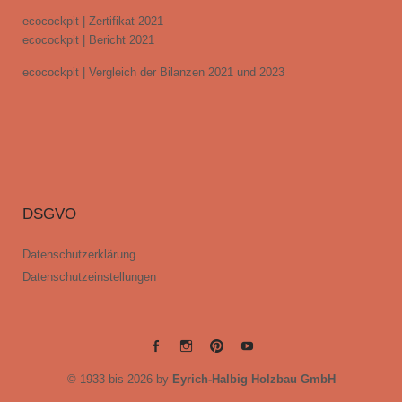
ecocockpit | Zertifikat 2021
ecocockpit | Bericht 2021
ecocockpit | Vergleich der Bilanzen 2021 und 2023
DSGVO
Datenschutzerklärung
Datenschutzeinstellungen
EYRICH-
EYRICH-
EYRICH-
EYRICH-
© 1933 bis 2026 by
Eyrich-Halbig Holzbau GmbH
HALBIG
HALBIG
HALBIG
HALBIG