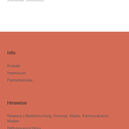
Solarthermie
,
Sonnenschutz
Info
Kontakt
Impressum
Partnerbetriebe
Hinweise
Hinweise | Marktforschung, Konzept, Marke, Kommunikation,
Medien
Haftungsausschluss