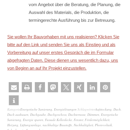
vom Angebot über die Beratung, die Planung, die
Auswahl des Materials, die Produktion, die
termingerechte Ausführung bis zur Betreuung.
Sie wollen Ihr Bauvorhaben mit uns realisieren? Klicken Sie
bitte auf den Link und senden Sie uns als Einstieg und als
Vorbereitung auf unser erstes Gespräch die im Formular
abgefragten Daten. Diese dienen uns wesentlich dazu, uns
von Beginn an auf Ihr Projekt einzustellen.
Kategorie
Energetische Sanierung
,
Energielösungen
Schlagwörter
Aufstockung
,
Dach
,
Dach ausbauen
,
Dachgaube
,
Dachgeschoss
,
Dachterrasse
,
Dämmen
,
Energetische
Sanierung
,
Energie sparen
,
Fassade Kellerdecke
,
Fenster
,
Fördermöglichkeit
,
Heizung
,
Lüftungsanlage
,
nachhaltige Baustoffe
,
Nachhaltigkeit
,
Photovoltaik
,