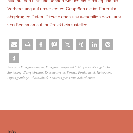
bitte auf den Link und senden Sie uns als Einstieg und als
Vorbereitung auf unser erstes Gespräch die im Formular
abgefragten Daten. Diese dienen uns wesentlich dazu, uns
von Beginn an auf Ihr Projekt einzustellen.
Kategorie
Energielösungen
,
Energiemanagement
Schlagwörter
Energetische
Sanierung
,
Energiebedarf
,
Energieberater
,
Fenster
,
Fördermittel
,
Heizsystem
,
Lüftungsanlage
,
Photovoltaik
,
Sanierungskonzept
,
Solarthermie
Info