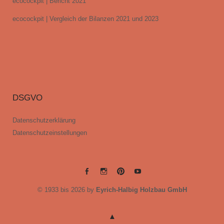
ecocockpit | Bericht 2021
ecocockpit | Vergleich der Bilanzen 2021 und 2023
DSGVO
Datenschutzerklärung
Datenschutzeinstellungen
EYRICH-
EYRICH-
EYRICH-
EYRICH-
© 1933 bis 2026 by
Eyrich-Halbig Holzbau GmbH
HALBIG
HALBIG
HALBIG
HALBIG
HOLZBAU
HOLZBAU
HOLZBAU
HOLZBAU
@
@
@
@