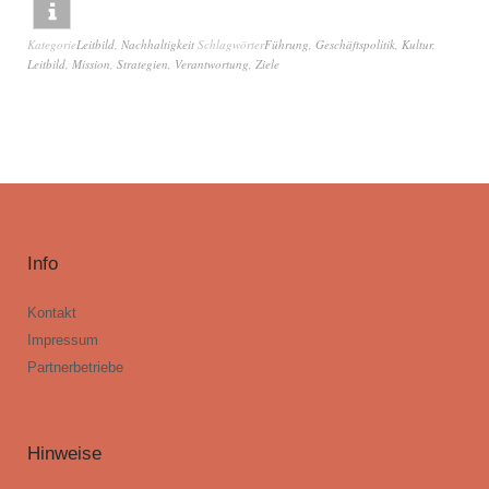
Kategorie
Leitbild
,
Nachhaltigkeit
Schlagwörter
Führung
,
Geschäftspolitik
,
Kultur
,
Leitbild
,
Mission
,
Strategien
,
Verantwortung
,
Ziele
Info
Kontakt
Impressum
Partnerbetriebe
Hinweise