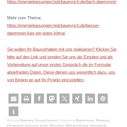
https://energieloesungen.holzbaueyrich.de/dach-daemmen/
Mehr zum Thema:
https://energieloesungen.holzbaueyrich.de/besser-
daemmen-fuer-ein-gutes-klima/
Sie wollen Ihr Bauvorhaben mit uns realisieren? Klicken Sie
bitte auf den Link und senden Sie uns als Einstieg und als
Vorbereitung auf unser erstes Gespräch die im Formular
abgefragten Daten. Diese dienen uns wesentlich dazu, uns
von Beginn an auf Ihr Projekt einzustellen.
Kategorie
Dämmung
,
Energielösungen
Schlagwörter
Dämmleistung
,
Dämmung
,
Energetische Sanierung
,
fossile
,
Hitzeschutz
,
Kältespeicherung
,
mineralische