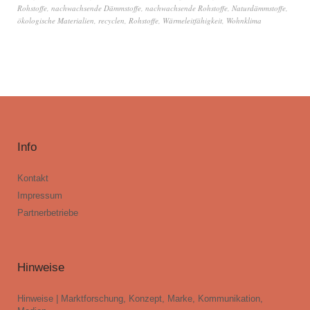
Rohstoffe
,
nachwachsende Dämmstoffe
,
nachwachsende Rohstoffe
,
Naturdämmstoffe
,
ökologische Materialien
,
recyclen
,
Rohstoffe
,
Wärmeleitfähigkeit
,
Wohnklima
Info
Kontakt
Impressum
Partnerbetriebe
Hinweise
Hinweise | Marktforschung, Konzept, Marke, Kommunikation,