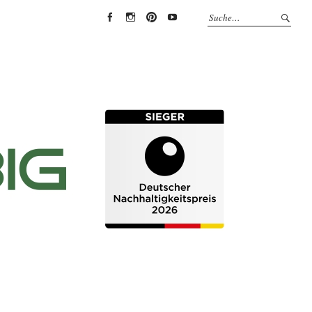
EYRICH-
EYRICH-
EYRICH-
EYRICH-
HALBIG
HALBIG
HALBIG
HALBIG
HOLZBAU
HOLZBAU
HOLZBAU
HOLZBAU
@
@
@
@
Facebook
Instagram
Pinterest
Youtube