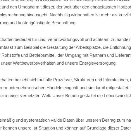
t und den Umgang mit dieser, der weit über den enggefassten Horizon
folgsrechnung hinausgeht. Nachhaltig wirtschaften ist mehr als kurzfri
ung und kostengünstigste Beschaffung.
schaften bedeutet für uns, verantwortungsvoll und achtsam zu handel
fasst zum Beispiel die Gestaltung der Arbeitsplätze, die Entlohnung
 Rohstoffe und Betriebsmittel, der Umgang mit Partnern und Lieferant
, unser Wettbewerbsverhalten und unsere Energieversorgung.
chaften bezieht sich auf alle Prozesse, Strukturen und Interaktionen,
em unternehmerischen Handeln eingreift und sie damit mitgestaltet
r in einer vernetzten Welt. Unser Betrieb gestaltet die Lebenswirklich
elmäßig und systematisch valide Daten über unseren Beitrag zum na
ir kennen unsere Ist-Situation und können auf Grundlage dieser Date