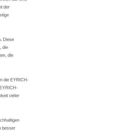
t der
stige
n. Diese
, die
en, die
 in die EYRICH-
. EYRICH-
keit vieler
chhaltigen
n besser