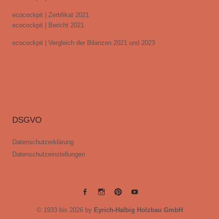
ecocockpit | Zertifikat 2021
ecocockpit | Bericht 2021
ecocockpit | Vergleich der Bilanzen 2021 und 2023
DSGVO
Datenschutzerklärung
Datenschutzeinstellungen
EYRICH-
EYRICH-
EYRICH-
EYRICH-
© 1933 bis 2026 by
Eyrich-Halbig Holzbau GmbH
HALBIG
HALBIG
HALBIG
HALBIG