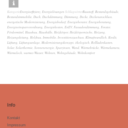
Kategorie
Energieeffizienz
,
Energielösungen
Schlagwörter
Baustoff
,
Bestandsgebäude
,
Bestandsimmobilie
,
Dach
,
Dachdämmung
,
Dämmung
,
Decke
,
Deckenanschluss
,
energetische Modernisierung
,
Energiebedarf
,
Energieberater
,
Energieberatung
,
Energieeinsparverordnung
,
Energiekosten
,
EnEV
,
Fassadendämmung
,
Fenster
,
Fördermittel
,
Hausbau
,
Haushülle
,
Heizkörper
,
Heizkörpernische
,
Heizung
,
Heizungsleitung
,
Holzbau
,
Immobilie
,
Investitionszuschuss
,
Klimafreundlich
,
Kredit
,
Lüftung
,
Lüftungsanlage
,
Modernisierungskonzept
,
ökologisch
,
Rollladenkasten
,
Solar
,
Solarthermie
,
Sonnenenergie
,
Sparzinsen
,
Wand
,
Wärmebrücke
,
Wärmekamera
,
Wärmeloch
,
warmes Wasser
,
Wohnen
,
Wohngebäude
,
Wohnkomfort
Info
Kontakt
Impressum