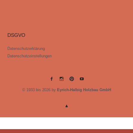
DSGVO
Datenschutzerklärung
Datenschutzeinstellungen
EYRICH-
EYRICH-
EYRICH-
EYRICH-
© 1933 bis 2026 by
Eyrich-Halbig Holzbau GmbH
HALBIG
HALBIG
HALBIG
HALBIG
HOLZBAU
HOLZBAU
HOLZBAU
HOLZBAU
@
@
@
@
Facebook
Instagram
Pinterest
Youtube