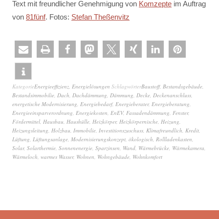
Text mit freundlicher Genehmigung von
Komzepte
im Auftrag
von
81fünf
. Fotos:
Stefan Theßenvitz
Kategorie
Energieeffizienz
,
Energielösungen
Schlagwörter
Baustoff
,
Bestandsgebäude
,
Bestandsimmobilie
,
Dach
,
Dachdämmung
,
Dämmung
,
Decke
,
Deckenanschluss
,
energetische Modernisierung
,
Energiebedarf
,
Energieberater
,
Energieberatung
,
Energieeinsparverordnung
,
Energiekosten
,
EnEV
,
Fassadendämmung
,
Fenster
,
Fördermittel
,
Hausbau
,
Haushülle
,
Heizkörper
,
Heizkörpernische
,
Heizung
,
Heizungsleitung
,
Holzbau
,
Immobilie
,
Investitionszuschuss
,
Klimafreundlich
,
Kredit
,
Lüftung
,
Lüftungsanlage
,
Modernisierungskonzept
,
ökologisch
,
Rollladenkasten
,
Solar
,
Solarthermie
,
Sonnenenergie
,
Sparzinsen
,
Wand
,
Wärmebrücke
,
Wärmekamera
,
Wärmeloch
,
warmes Wasser
,
Wohnen
,
Wohngebäude
,
Wohnkomfort