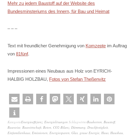
Mehr zu jedem Baustoff auf der Website des
Bundesminsteriums des Innern, für Bau und Heimat
– – –
Text mit freundlicher Genehmigung von
Komzepte
im Auftrag
von
81fünf
.
Impressionen eines Neubaus aus Holz von EYRICH-
HALBIG HOLZBAU,
Fotos von Stefan Theßenvitz
Kategorie
Energieeffizienz
,
Energielösungen
Schlagwörter
Bauherren
,
Baustoff
,
Bauweise
,
Bauwirtschaft
,
Beton
,
CO2-Bilanz
,
Dämmung
,
Druckfestigkeit
,
Einfamilienhaus
,
Emissionen
,
Energiesparen
,
Glas
,
graue Energie
,
Haus
,
Hausbau
,