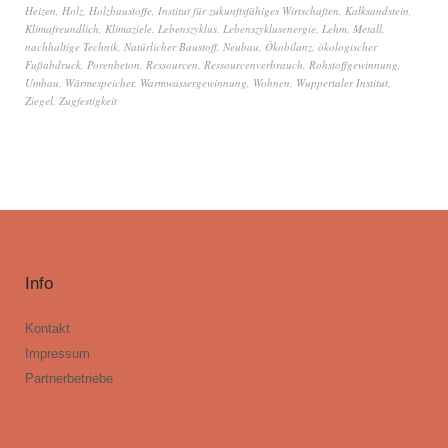
Heizen
,
Holz
,
Holzbaustoffe
,
Institut für zukunftsfähiges Wirtschaften
,
Kalksandstein
,
Klimafreundlich
,
Klimaziele
,
Lebenszyklus
,
Lebenszyklusenergie
,
Lehm
,
Metall
,
nachhaltige Technik
,
Natürlicher Baustoff
,
Neubau
,
Ökobilanz
,
ökologischer
Fußabdruck
,
Porenbeton
,
Ressourcen
,
Ressourcenverbrauch
,
Rohstoffgewinnung
,
Umbau
,
Wärmespeicher
,
Warmwassergewinnung
,
Wohnen
,
Wuppertaler Institut
,
Ziegel
,
Zugfestigkeit
Info
Kontakt
Impressum
Partnerbetriebe