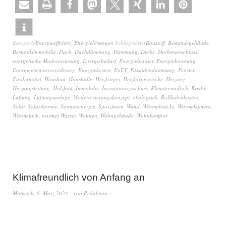
Kategorie
Energieeffizienz
,
Energielösungen
Schlagwörter
Baustoff
,
Bestandsgebäude
,
Bestandsimmobilie
,
Dach
,
Dachdämmung
,
Dämmung
,
Decke
,
Deckenanschluss
,
energetische Modernisierung
,
Energiebedarf
,
Energieberater
,
Energieberatung
,
Energieeinsparverordnung
,
Energiekosten
,
EnEV
,
Fassadendämmung
,
Fenster
,
Fördermittel
,
Hausbau
,
Haushülle
,
Heizkörper
,
Heizkörpernische
,
Heizung
,
Heizungsleitung
,
Holzbau
,
Immobilie
,
Investitionszuschuss
,
Klimafreundlich
,
Kredit
,
Lüftung
,
Lüftungsanlage
,
Modernisierungskonzept
,
ökologisch
,
Rollladenkasten
,
Solar
,
Solarthermie
,
Sonnenenergie
,
Sparzinsen
,
Wand
,
Wärmebrücke
,
Wärmekamera
,
Wärmeloch
,
warmes Wasser
,
Wohnen
,
Wohngebäude
,
Wohnkomfort
Klimafreundlich von Anfang an
Mittwoch, 6. März 2024
von
Redaktion