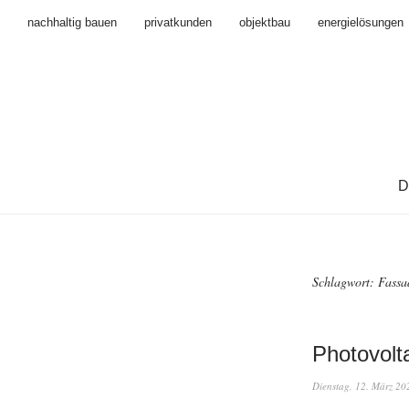
nachhaltig bauen
privatkunden
objektbau
energielösungen
D
Schlagwort:
Fassa
Photovolt
Dienstag, 12. März 20