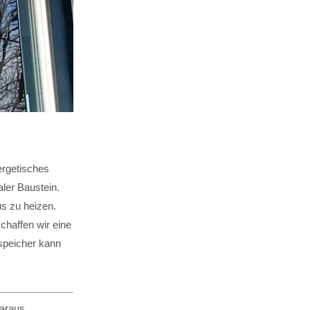
rgetisches
aler Baustein.
s zu heizen.
haffen wir eine
rspeicher kann
daraus