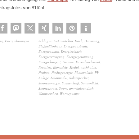
ragsfotos von 81fünf.
enz
,
Energielösungen
Schlagwörter
Architektur
,
Dach
,
Dämmung
,
Einfamilienhaus
,
Energieausbeute
,
Energieautark
,
Energieeinheit
,
Energieerzeugung
,
Energiegewinnung
,
Energiekonzept
,
Fassade
,
Fassadenelement
,
Feuerfest
,
Klimaziele
,
Modul
,
nachhaltig
,
Neubau
,
Niedrigenergie
,
Photovoltaik
,
PV-
Anlage
,
Solarmodul
,
Solarspeicher
,
Sonnenenergie
,
Sonnenkraft
,
Sonnenlicht
,
Sonnenstrom
,
Strom
,
umweltfreundlich
,
Wärmeeinheit
,
Wärmepumpe