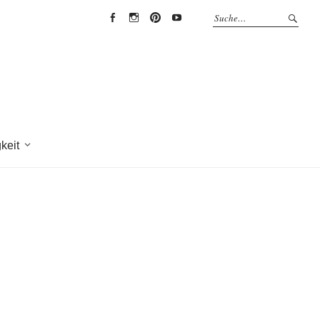
EYRICH-
EYRICH-
EYRICH-
EYRICH-
HALBIG
HALBIG
HALBIG
HALBIG
HOLZBAU
HOLZBAU
HOLZBAU
HOLZBAU
@
@
@
@
Facebook
Instagram
Pinterest
Youtube
keit