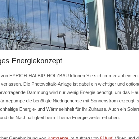
ges Energiekonzept
 von EYRICH-HALBIG HOLZBAU können Sie sich immer auf ein ene
rlassen. Die Photovoltaik-Anlage ist dabei ein wichtiger und option
rvorragende Dämmung wird nur wenig Energie benötigt, um das Hau
rmepumpe die benötigte Niedrigenergie mit Sonnenstrom erzeugt, sc
achhaltige Energie- und Wärmeeinheit für Ihr Zuhause. Auch ein Sola
und die Nachhaltigkeit beim Thema Energie weiter erhöhen.
licher Genehmigung von
Komzepte
im Auftrag von
81fünf
. Video und 