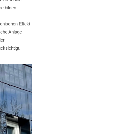
e bilden.
onischen Effekt
lche Anlage
der
cksichtigt.