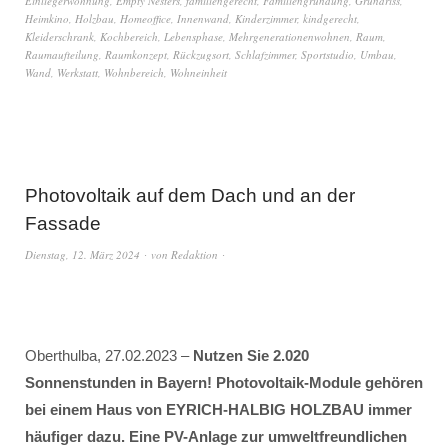
Einliegerwohnung
,
Empty Nesters
,
familiengerecht
,
Familiengründung
,
Grundriss
,
Heimkino
,
Holzbau
,
Homeoffice
,
Innenwand
,
Kinderzimmer
,
kindgerecht
,
Kleiderschrank
,
Kochbereich
,
Lebensphase
,
Mehrgenerationenwohnen
,
Raum
,
Raumaufteilung
,
Raumkonzept
,
Rückzugsort
,
Schlafzimmer
,
Sportstudio
,
Umbau
,
Wand
,
Werkstatt
,
Wohnbereich
,
Wohneinheit
Photovoltaik auf dem Dach und an der
Fassade
Dienstag, 12. März 2024
von
Redaktion
Oberthulba, 27.02.2023 –
Nutzen Sie 2.020
Sonnenstunden in Bayern! Photovoltaik-Module gehören
bei einem Haus von EYRICH-HALBIG HOLZBAU immer
häufiger dazu. Eine PV-Anlage zur umweltfreundlichen