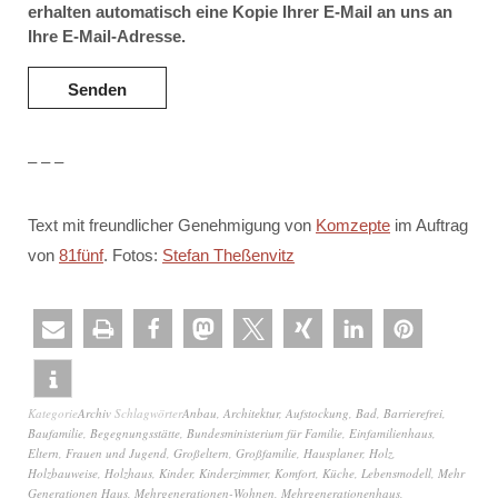
erhalten automatisch eine Kopie Ihrer E-Mail an uns an
Ihre E-Mail-Adresse.
– – –
Text mit freundlicher Genehmigung von
Komzepte
im Auftrag
von
81fünf
. Fotos:
Stefan Theßenvitz
Kategorie
Archiv
Schlagwörter
Anbau
,
Architektur
,
Aufstockung
,
Bad
,
Barrierefrei
,
Baufamilie
,
Begegnungsstätte
,
Bundesministerium für Familie
,
Einfamilienhaus
,
Eltern
,
Frauen und Jugend
,
Großeltern
,
Großfamilie
,
Hausplaner
,
Holz
,
Holzbauweise
,
Holzhaus
,
Kinder
,
Kinderzimmer
,
Komfort
,
Küche
,
Lebensmodell
,
Mehr
Generationen Haus
,
Mehrgenerationen-Wohnen
,
Mehrgenerationenhaus
,