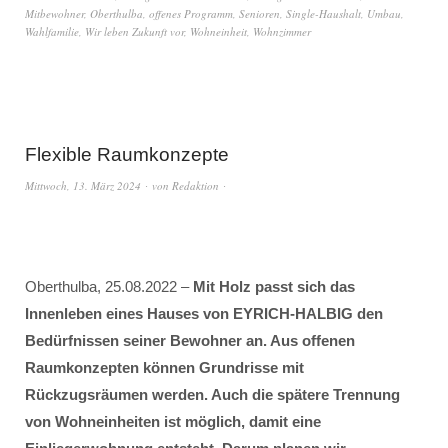
Mitbewohner
,
Oberthulba
,
offenes Programm
,
Senioren
,
Single-Haushalt
,
Umbau
,
Wahlfamilie
,
Wir leben Zukunft vor
,
Wohneinheit
,
Wohnzimmer
Flexible Raumkonzepte
Mittwoch, 13. März 2024
von
Redaktion
Oberthulba, 25.08.2022 –
Mit Holz passt sich das
Innenleben eines Hauses von EYRICH-HALBIG den
Bedürfnissen seiner Bewohner an. Aus offenen
Raumkonzepten können Grundrisse mit
Rückzugsräumen werden. Auch die spätere Trennung
von Wohneinheiten ist möglich, damit eine