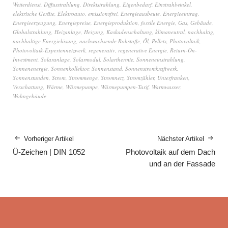
Wetterdienst
,
Diffusstrahlung
,
Direktstrahlung
,
Eigenbedarf
,
Einstrahlwinkel
,
elektrische Geräte
,
Elektroauto
,
emissionsfrei
,
Energieausbeute
,
Energieeintrag
,
Energieerzeugung
,
Energiepreise
,
Energieproduktion
,
fossile Energie
,
Gas
,
Gebäude
,
Globalstrahlung
,
Heizanlage
,
Heizung
,
Kaskadenschaltung
,
klimaneutral
,
nachhaltig
,
nachhaltige Energielösung
,
nachwachsende Rohstoffe
,
Öl
,
Pellets
,
Photovoltaik
,
Photovoltaik-Expertennetzwerk
,
regenerativ
,
regenerative Energie
,
Return-On-
Investment
,
Solaranlage
,
Solarmodul
,
Solarthermie
,
Sonneneinstrahlung
,
Sonnenenergie
,
Sonnenkollektor
,
Sonnenstand
,
Sonnenstromkraftwerk
,
Sonnenstunden
,
Strom
,
Strommenge
,
Stromnetz
,
Stromzähler
,
Unterfranken
,
Verschattung
,
Wärme
,
Wärmepumpe
,
Wärmepumpen-Tarif
,
Warmwasser
,
Wohngebäude
Vorheriger Artikel
Nächster Artikel
Ü-Zeichen | DIN 1052
Photovoltaik auf dem Dach
und an der Fassade