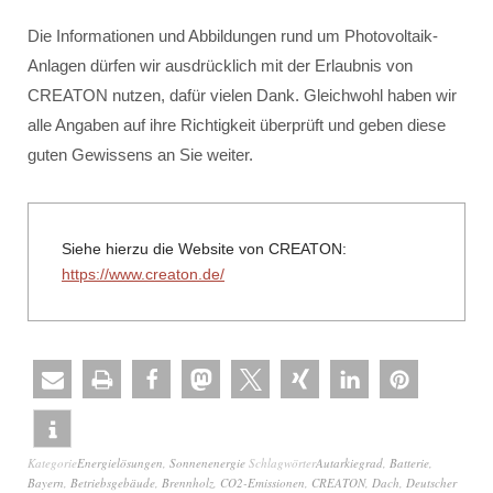
Die Informationen und Abbildungen rund um Photovoltaik-
Anlagen dürfen wir ausdrücklich mit der Erlaubnis von
CREATON nutzen, dafür vielen Dank. Gleichwohl haben wir
alle Angaben auf ihre Richtigkeit überprüft und geben diese
guten Gewissens an Sie weiter.
Siehe hierzu die Website von CREATON:
https://www.creaton.de/
Kategorie
Energielösungen
,
Sonnenenergie
Schlagwörter
Autarkiegrad
,
Batterie
,
Bayern
,
Betriebsgebäude
,
Brennholz
,
CO2-Emissionen
,
CREATON
,
Dach
,
Deutscher