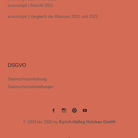
ecocockpit | Bericht 2021
ecocockpit | Vergleich der Bilanzen 2021 und 2023
DSGVO
Datenschutzerklärung
Datenschutzeinstellungen
EYRICH-
EYRICH-
EYRICH-
EYRICH-
© 1933 bis 2026 by
Eyrich-Halbig Holzbau GmbH
HALBIG
HALBIG
HALBIG
HALBIG
HOLZBAU
HOLZBAU
HOLZBAU
HOLZBAU
@
@
@
@