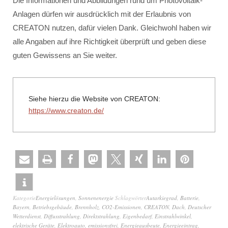
Die Informationen und Abbildungen rund um Photovoltaik-
Anlagen dürfen wir ausdrücklich mit der Erlaubnis von
CREATON nutzen, dafür vielen Dank. Gleichwohl haben wir
alle Angaben auf ihre Richtigkeit überprüft und geben diese
guten Gewissens an Sie weiter.
Siehe hierzu die Website von CREATON:
https://www.creaton.de/
Kategorie
Energielösungen
,
Sonnenenergie
Schlagwörter
Autarkiegrad
,
Batterie
,
Bayern
,
Betriebsgebäude
,
Brennholz
,
CO2-Emissionen
,
CREATON
,
Dach
,
Deutscher
Wetterdienst
,
Diffusstrahlung
,
Direktstrahlung
,
Eigenbedarf
,
Einstrahlwinkel
,
elektrische Geräte
,
Elektroauto
,
emissionsfrei
,
Energieausbeute
,
Energieeintrag
,