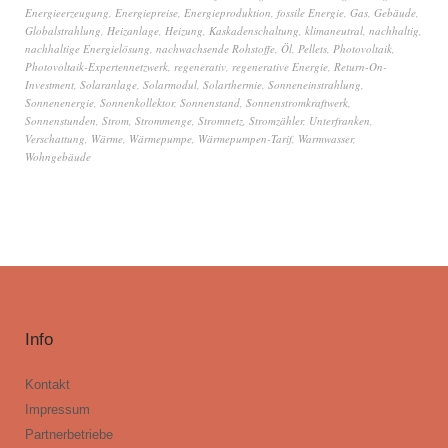
Energieerzeugung
,
Energiepreise
,
Energieproduktion
,
fossile Energie
,
Gas
,
Gebäude
,
Globalstrahlung
,
Heizanlage
,
Heizung
,
Kaskadenschaltung
,
klimaneutral
,
nachhaltig
,
nachhaltige Energielösung
,
nachwachsende Rohstoffe
,
Öl
,
Pellets
,
Photovoltaik
,
Photovoltaik-Expertennetzwerk
,
regenerativ
,
regenerative Energie
,
Return-On-
Investment
,
Solaranlage
,
Solarmodul
,
Solarthermie
,
Sonneneinstrahlung
,
Sonnenenergie
,
Sonnenkollektor
,
Sonnenstand
,
Sonnenstromkraftwerk
,
Sonnenstunden
,
Strom
,
Strommenge
,
Stromnetz
,
Stromzähler
,
Unterfranken
,
Verschattung
,
Wärme
,
Wärmepumpe
,
Wärmepumpen-Tarif
,
Warmwasser
,
Wohngebäude
Info
Kontakt
Impressum
Partnerbetriebe