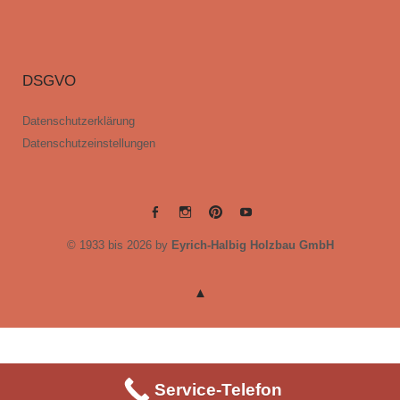
DSGVO
Datenschutzerklärung
Datenschutzeinstellungen
EYRICH-
EYRICH-
EYRICH-
EYRICH-
© 1933 bis 2026 by
Eyrich-Halbig Holzbau GmbH
HALBIG
HALBIG
HALBIG
HALBIG
HOLZBAU
HOLZBAU
HOLZBAU
HOLZBAU
@
@
@
@
Facebook
Instagram
Pinterest
Youtube
Service-Telefon