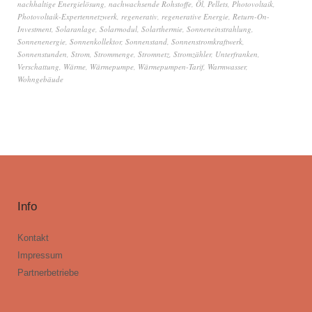
nachhaltige Energielösung
,
nachwachsende Rohstoffe
,
Öl
,
Pellets
,
Photovoltaik
,
Photovoltaik-Expertennetzwerk
,
regenerativ
,
regenerative Energie
,
Return-On-
Investment
,
Solaranlage
,
Solarmodul
,
Solarthermie
,
Sonneneinstrahlung
,
Sonnenenergie
,
Sonnenkollektor
,
Sonnenstand
,
Sonnenstromkraftwerk
,
Sonnenstunden
,
Strom
,
Strommenge
,
Stromnetz
,
Stromzähler
,
Unterfranken
,
Verschattung
,
Wärme
,
Wärmepumpe
,
Wärmepumpen-Tarif
,
Warmwasser
,
Wohngebäude
Info
Kontakt
Impressum
Partnerbetriebe