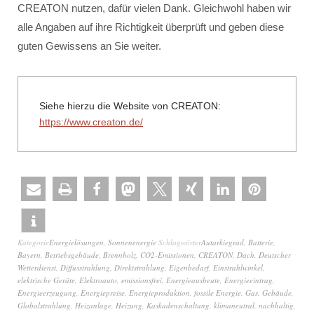
CREATON nutzen, dafür vielen Dank. Gleichwohl haben wir
alle Angaben auf ihre Richtigkeit überprüft und geben diese
guten Gewissens an Sie weiter.
Siehe hierzu die Website von CREATON:
https://www.creaton.de/
Kategorie
Energielösungen
,
Sonnenenergie
Schlagwörter
Autarkiegrad
,
Batterie
,
Bayern
,
Betriebsgebäude
,
Brennholz
,
CO2-Emissionen
,
CREATON
,
Dach
,
Deutscher
Wetterdienst
,
Diffusstrahlung
,
Direktstrahlung
,
Eigenbedarf
,
Einstrahlwinkel
,
elektrische Geräte
,
Elektroauto
,
emissionsfrei
,
Energieausbeute
,
Energieeintrag
,
Energieerzeugung
,
Energiepreise
,
Energieproduktion
,
fossile Energie
,
Gas
,
Gebäude
,
Globalstrahlung
,
Heizanlage
,
Heizung
,
Kaskadenschaltung
,
klimaneutral
,
nachhaltig
,