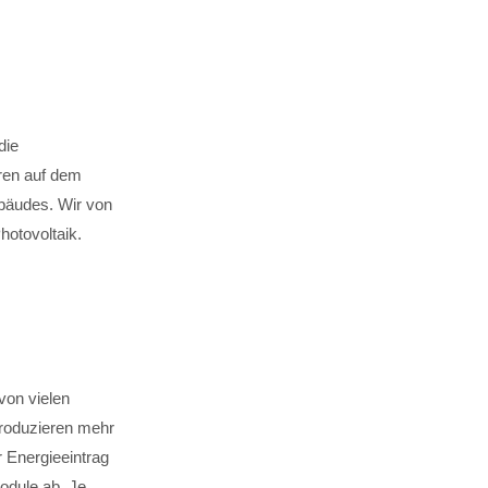
die
ren auf dem
bäudes. Wir von
otovoltaik.
von vielen
roduzieren mehr
 Energieeintrag
odule ab. Je