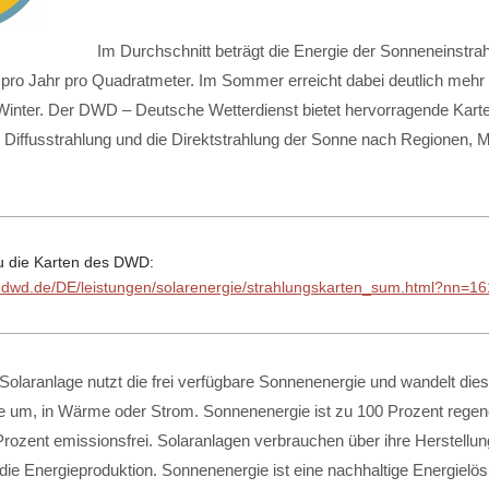
Im Durchschnitt beträgt die Energie der Sonneneinstrah
 pro Jahr pro Quadratmeter. Im Sommer erreicht dabei deutlich meh
 Winter. Der DWD – Deutsche Wetterdienst bietet hervorragende Karte
, Diffusstrahlung und die Direktstrahlung der Sonne nach Regionen, 
.
u die Karten des DWD:
.dwd.de/DE/leistungen/solarenergie/strahlungskarten_sum.html?nn=1
e Solaranlage nutzt die frei verfügbare Sonnenenergie und wandelt dies
e um, in Wärme oder Strom. Sonnenenergie ist zu 100 Prozent regene
Prozent emissionsfrei. Solaranlagen verbrauchen über ihre Herstellun
die Energieproduktion. Sonnenenergie ist eine nachhaltige Energielö