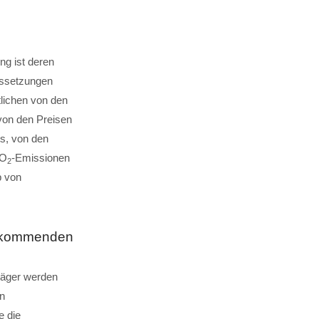
ng ist deren
ussetzungen
tlichen von den
 von den Preisen
s, von den
CO
-Emissionen
2
b von
n kommenden
träger werden
n
e die