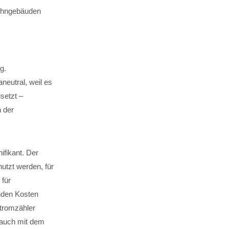
Wohngebäuden
g.
aneutral, weil es
isetzt –
n der
ifikant. Der
utzt werden, für
 für
nden Kosten
tromzähler
 auch mit dem