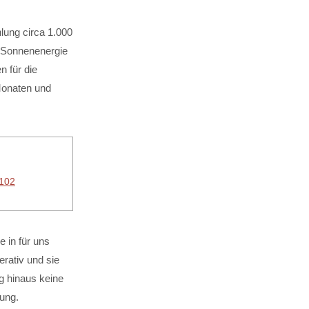
lung circa 1.000
r Sonnenenergie
n für die
Monaten und
6102
e in für uns
rativ und sie
g hinaus keine
sung.