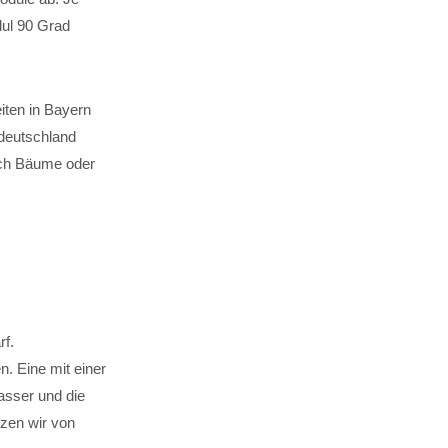
dul 90 Grad
iten in Bayern
ddeutschland
rch Bäume oder
rf.
. Eine mit einer
sser und die
tzen wir von