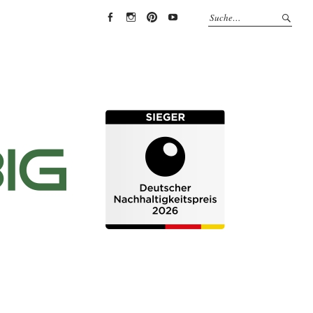
EYRICH-
EYRICH-
EYRICH-
EYRICH-
HALBIG
HALBIG
HALBIG
HALBIG
HOLZBAU
HOLZBAU
HOLZBAU
HOLZBAU
@
@
@
@
Facebook
Instagram
Pinterest
Youtube