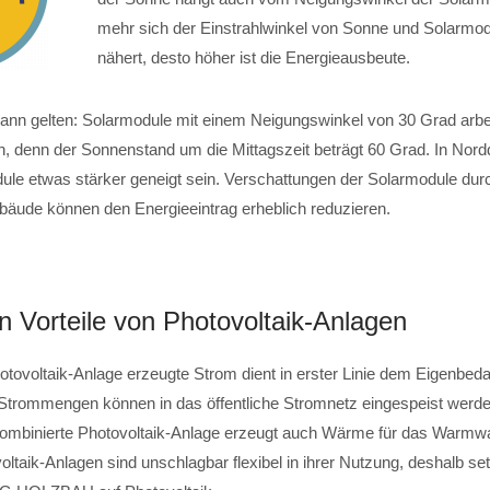
mehr sich der Einstrahlwinkel von Sonne und Solarmo
nähert, desto höher ist die Energieausbeute.
kann gelten: Solarmodule mit einem Neigungswinkel von 30 Grad arbe
en, denn der Sonnenstand um die Mittagszeit beträgt 60 Grad. In Nor
dule etwas stärker geneigt sein. Verschattungen der Solarmodule du
äude können den Energieeintrag erheblich reduzieren.
n Vorteile von Photovoltaik-Anlagen
otovoltaik-Anlage erzeugte Strom dient in erster Linie dem Eigenbeda
trommengen können in das öffentliche Stromnetz eingespeist werden
binierte Photovoltaik-Anlage erzeugt auch Wärme für das Warmwa
ltaik-Anlagen sind unschlagbar flexibel in ihrer Nutzung, deshalb se