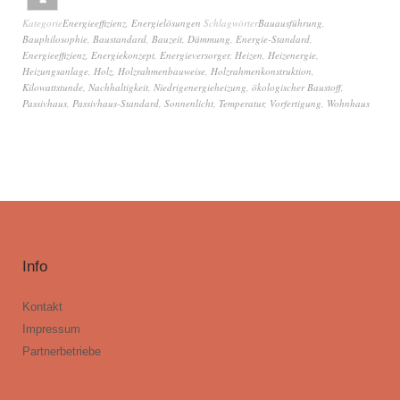
Kategorie
Energieeffizienz
,
Energielösungen
Schlagwörter
Bauausführung
,
Bauphilosophie
,
Baustandard
,
Bauzeit
,
Dämmung
,
Energie-Standard
,
Energieeffizienz
,
Energiekonzept
,
Energieversorger
,
Heizen
,
Heizenergie
,
Heizungsanlage
,
Holz
,
Holzrahmenbauweise
,
Holzrahmenkonstruktion
,
Kilowattstunde
,
Nachhaltigkeit
,
Niedrigenergieheizung
,
ökologischer Baustoff
,
Passivhaus
,
Passivhaus-Standard
,
Sonnenlicht
,
Temperatur
,
Vorfertigung
,
Wohnhaus
Info
Kontakt
Impressum
Partnerbetriebe