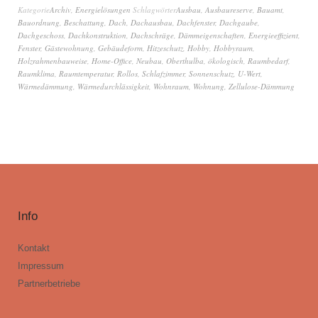
Kategorie
Archiv
,
Energielösungen
Schlagwörter
Ausbau
,
Ausbaureserve
,
Bauamt
,
Bauordnung
,
Beschattung
,
Dach
,
Dachausbau
,
Dachfenster
,
Dachgaube
,
Dachgeschoss
,
Dachkonstruktion
,
Dachschräge
,
Dämmeigenschaften
,
Energieeffizient
,
Fenster
,
Gästewohnung
,
Gebäudeform
,
Hitzeschutz
,
Hobby
,
Hobbyraum
,
Holzrahmenbauweise
,
Home-Office
,
Neubau
,
Oberthulba
,
ökologisch
,
Raumbedarf
,
Raumklima
,
Raumtemperatur
,
Rollos
,
Schlafzimmer
,
Sonnenschutz
,
U-Wert
,
Wärmedämmung
,
Wärmedurchlässigkeit
,
Wohnraum
,
Wohnung
,
Zellulose-Dämmung
Info
Kontakt
Impressum
Partnerbetriebe