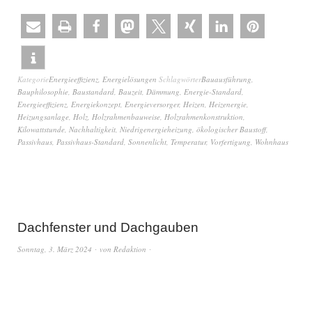
Kategorie
Energieeffizienz
,
Energielösungen
Schlagwörter
Bauausführung
,
Bauphilosophie
,
Baustandard
,
Bauzeit
,
Dämmung
,
Energie-Standard
,
Energieeffizienz
,
Energiekonzept
,
Energieversorger
,
Heizen
,
Heizenergie
,
Heizungsanlage
,
Holz
,
Holzrahmenbauweise
,
Holzrahmenkonstruktion
,
Kilowattstunde
,
Nachhaltigkeit
,
Niedrigenergieheizung
,
ökologischer Baustoff
,
Passivhaus
,
Passivhaus-Standard
,
Sonnenlicht
,
Temperatur
,
Vorfertigung
,
Wohnhaus
Dachfenster und Dachgauben
Sonntag, 3. März 2024
von
Redaktion