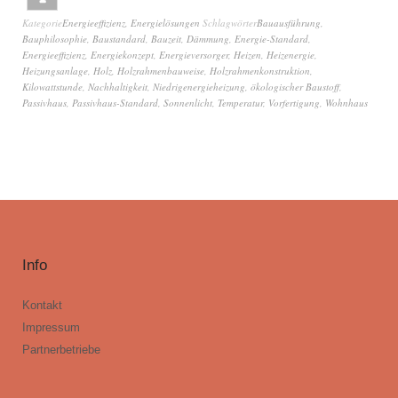
Kategorie
Energieeffizienz
,
Energielösungen
Schlagwörter
Bauausführung
,
Bauphilosophie
,
Baustandard
,
Bauzeit
,
Dämmung
,
Energie-Standard
,
Energieeffizienz
,
Energiekonzept
,
Energieversorger
,
Heizen
,
Heizenergie
,
Heizungsanlage
,
Holz
,
Holzrahmenbauweise
,
Holzrahmenkonstruktion
,
Kilowattstunde
,
Nachhaltigkeit
,
Niedrigenergieheizung
,
ökologischer Baustoff
,
Passivhaus
,
Passivhaus-Standard
,
Sonnenlicht
,
Temperatur
,
Vorfertigung
,
Wohnhaus
Info
Kontakt
Impressum
Partnerbetriebe