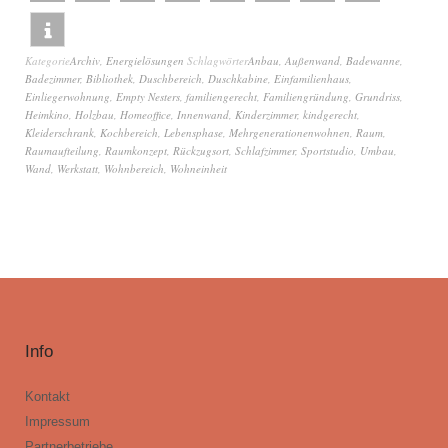
Kategorie
Archiv
,
Energielösungen
Schlagwörter
Anbau
,
Außenwand
,
Badewanne
,
Badezimmer
,
Bibliothek
,
Duschbereich
,
Duschkabine
,
Einfamilienhaus
,
Einliegerwohnung
,
Empty Nesters
,
familiengerecht
,
Familiengründung
,
Grundriss
,
Heimkino
,
Holzbau
,
Homeoffice
,
Innenwand
,
Kinderzimmer
,
kindgerecht
,
Kleiderschrank
,
Kochbereich
,
Lebensphase
,
Mehrgenerationenwohnen
,
Raum
,
Raumaufteilung
,
Raumkonzept
,
Rückzugsort
,
Schlafzimmer
,
Sportstudio
,
Umbau
,
Wand
,
Werkstatt
,
Wohnbereich
,
Wohneinheit
Info
Kontakt
Impressum
Partnerbetriebe