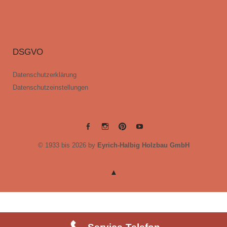
DSGVO
Datenschutzerklärung
Datenschutzeinstellungen
EYRICH-
EYRICH-
EYRICH-
EYRICH-
© 1933 bis 2026 by
Eyrich-Halbig Holzbau GmbH
HALBIG
HALBIG
HALBIG
HALBIG
HOLZBAU
HOLZBAU
HOLZBAU
HOLZBAU
@
@
@
@
Facebook
Instagram
Pinterest
Youtube