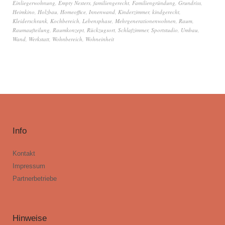
Einliegerwohnung
,
Empty Nesters
,
familiengerecht
,
Familiengründung
,
Grundriss
,
Heimkino
,
Holzbau
,
Homeoffice
,
Innenwand
,
Kinderzimmer
,
kindgerecht
,
Kleiderschrank
,
Kochbereich
,
Lebensphase
,
Mehrgenerationenwohnen
,
Raum
,
Raumaufteilung
,
Raumkonzept
,
Rückzugsort
,
Schlafzimmer
,
Sportstudio
,
Umbau
,
Wand
,
Werkstatt
,
Wohnbereich
,
Wohneinheit
Info
Kontakt
Impressum
Partnerbetriebe
Hinweise