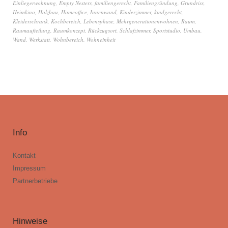
Einliegerwohnung
,
Empty Nesters
,
familiengerecht
,
Familiengründung
,
Grundriss
,
Heimkino
,
Holzbau
,
Homeoffice
,
Innenwand
,
Kinderzimmer
,
kindgerecht
,
Kleiderschrank
,
Kochbereich
,
Lebensphase
,
Mehrgenerationenwohnen
,
Raum
,
Raumaufteilung
,
Raumkonzept
,
Rückzugsort
,
Schlafzimmer
,
Sportstudio
,
Umbau
,
Wand
,
Werkstatt
,
Wohnbereich
,
Wohneinheit
Info
Kontakt
Impressum
Partnerbetriebe
Hinweise