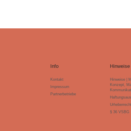
Info
Hinweise
Kontakt
Hinweise | 
Konzept, Ma
Impressum
Kommunikat
Partnerbetriebe
Haftungsau
Urheberrech
§ 36 VSBG