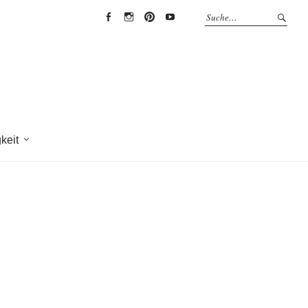
EYRICH-
EYRICH-
EYRICH-
EYRICH-
HALBIG
HALBIG
HALBIG
HALBIG
HOLZBAU
HOLZBAU
HOLZBAU
HOLZBAU
@
@
@
@
Facebook
Instagram
Pinterest
Youtube
keit