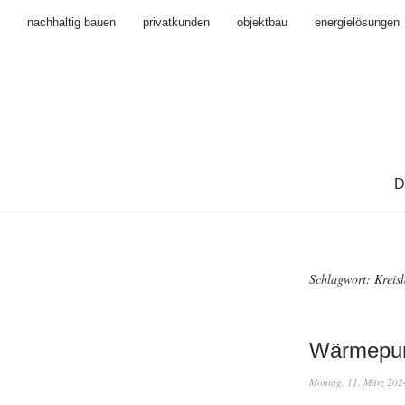
nachhaltig bauen
privatkunden
objektbau
energielösungen
D
Schlagwort:
Kreisl
Wärmepu
Montag, 11. März 202