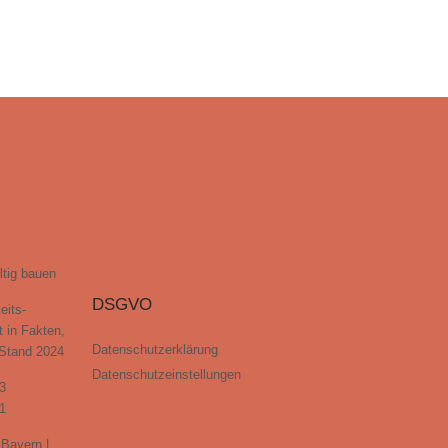
ltig bauen
DSGVO
eits-
t in Fakten,
Datenschutzerklärung
 Stand 2024
Datenschutzeinstellungen
3
1
Bayern |