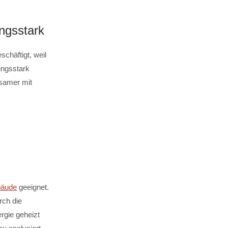
ungsstark
häftigt, weil
ungsstark
samer mit
bäude
geeignet.
rch die
rgie geheizt