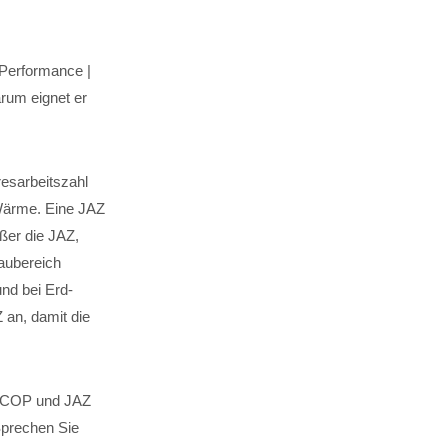
 Performance |
arum eignet er
resarbeitszahl
 Wärme. Eine JAZ
ßer die JAZ,
aubereich
nd bei Erd-
an, damit die
s COP und JAZ
Sprechen Sie