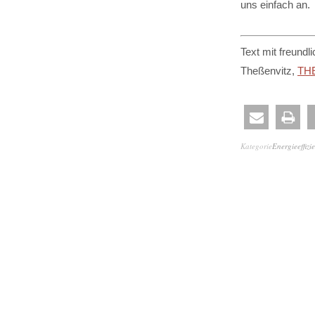
uns einfach an.
Text mit freund
Theßenvitz,
TH
Kategorie
Energieeffizi