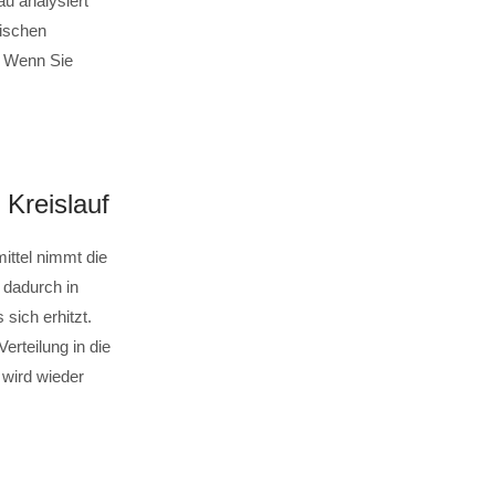
u analysiert
nischen
. Wenn Sie
Kreislauf
ittel nimmt die
dadurch in
ich erhitzt.
rteilung in die
wird wieder