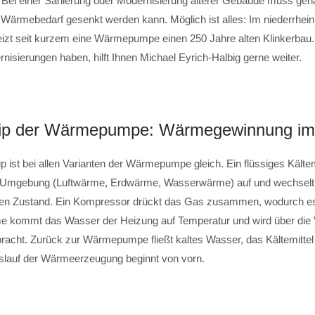
Bei einer Sanierung oder Modernisierung älterer Gebäude muss gena
 Wärmebedarf gesenkt werden kann. Möglich ist alles: Im niederrhei
zt seit kurzem eine Wärmepumpe einen 250 Jahre alten Klinkerbau
isierungen haben, hilft Ihnen Michael Eyrich-Halbig gerne weiter.
zip der Wärmepumpe: Wärmegewinnung im 
 ist bei allen Varianten der Wärmepumpe gleich. Ein flüssiges Kältem
Umgebung (Luftwärme, Erdwärme, Wasserwärme) auf und wechselt 
en Zustand. Ein Kompressor drückt das Gas zusammen, wodurch es s
e kommt das Wasser der Heizung auf Temperatur und wird über die Ve
cht. Zurück zur Wärmepumpe fließt kaltes Wasser, das Kältemittel 
eislauf der Wärmeerzeugung beginnt von vorn.