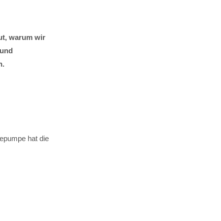
ut, warum wir
 und
n.
mepumpe hat die