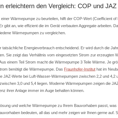
rn erleichtern den Vergleich: COP und JAZ
 einer Wärmepumpe zu beurteilen, hilft der COP-Wert (Coefficient of
 Er gibt an, wie effizient die im Gerät verbauten Aggregate arbeiten. D
hiedene Wärmepumpen zu vergleichen.
er tatsächliche Energieverbrauch entscheidend. Er wird durch die Jah
en. Sie zeigt das Verhältnis vom eingesetzten Strom zur erzeugten
 Aus einem Teil Strom macht die Wärmepumpe 3 Teile Wärme. Je grö
Strom benötigt die Wärmepumpe. Das
Fraunhofer-Institut
hat im Neub
 die JAZ-Werte bei Luft-Wasser-Wärmepumpen zwischen 2,2 und 4,2 u
ischen 3,0 und 5,4 liegen. Moderne Wärmepumpen zeigen die JAZ 
zienz ihrer Anlage immer im Auge behalten können.
lösung und welche Wärmepumpe zu Ihrem Bauvorhaben passt, wa
 Bauvorhaben bedeuten, all das und mehr zeigen wir Ihnen gerne auf. 