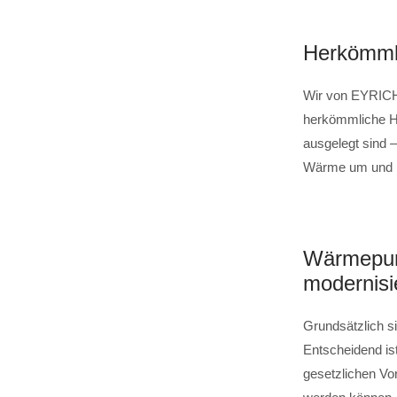
Herkömmli
Wir von EYRICH
herkömmliche He
ausgelegt sind 
Wärme um und be
Wärmepump
modernisi
Grundsätzlich 
Entscheidend is
gesetzlichen Vor