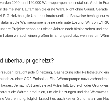
wurden 2020 rund 120.000 Wärmepumpen neu installiert. Auch in Fran
die meisten Baufamilien die erste Wahl. Nicht ohne Grund. Gerade
IG Holzbau gilt: Unsere klimafreundliche Bauweise benötigt nur w
 dafür ist die Wärmepumpe ist eine sehr gute Lösung. Wir von EY
unsere Projekte schon seit vielen Jahren nach ökologischen und en
m haben wir auch einen großen Erfahrungsschatz, wenn es um Wär
d überhaupt geheizt?
eugen, braucht jede Ölheizung, Gasheizung oder Pelletheizung ein
matisch zu einer CO2-Emission. Eine Wärmepumpe nutzt vorhanden
uses. Je nach Art greift sie auf Außenluft, Erdreich oder Grundwass
 daraus die Wärme produziert, um die Heizungen und das Warmwasse
eine Verbrennung, folglich braucht es auch keinen Schornstein am Ha