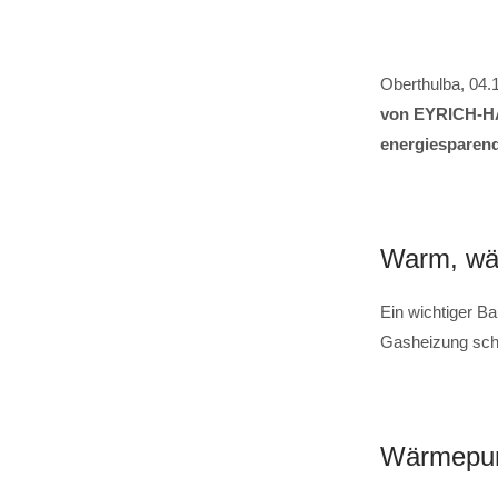
Oberthulba, 04.
von EYRICH-HA
energiesparend
Warm, wär
Ein wichtiger B
Gasheizung scho
Wärmepump