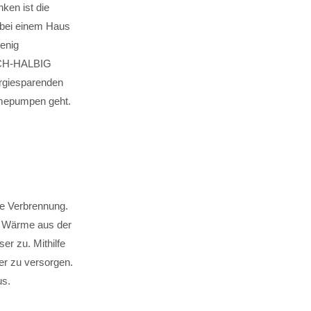
ken ist die
 bei einem Haus
enig
RICH-HALBIG
ergiesparenden
mepumpen geht.
e Verbrennung.
e Wärme aus der
er zu. Mithilfe
r zu versorgen.
us.