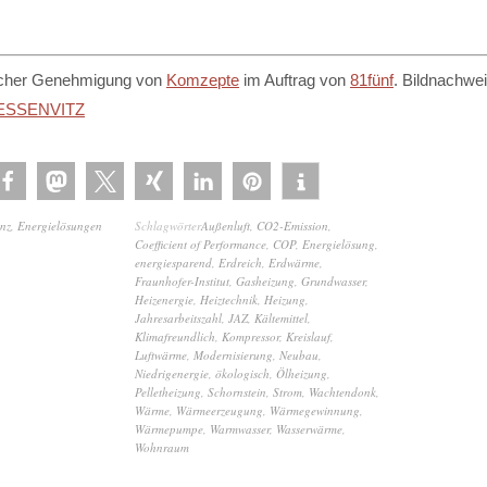
licher Genehmigung von
Komzepte
im Auftrag von
81fünf
. Bildnachwei
ESSENVITZ
enz
,
Energielösungen
Schlagwörter
Außenluft
,
CO2-Emission
,
Coefficient of Performance
,
COP
,
Energielösung
,
energiesparend
,
Erdreich
,
Erdwärme
,
Fraunhofer-Institut
,
Gasheizung
,
Grundwasser
,
Heizenergie
,
Heiztechnik
,
Heizung
,
Jahresarbeitszahl
,
JAZ
,
Kältemittel
,
Klimafreundlich
,
Kompressor
,
Kreislauf
,
Luftwärme
,
Modernisierung
,
Neubau
,
Niedrigenergie
,
ökologisch
,
Ölheizung
,
Pelletheizung
,
Schornstein
,
Strom
,
Wachtendonk
,
Wärme
,
Wärmeerzeugung
,
Wärmegewinnung
,
Wärmepumpe
,
Warmwasser
,
Wasserwärme
,
Wohnraum