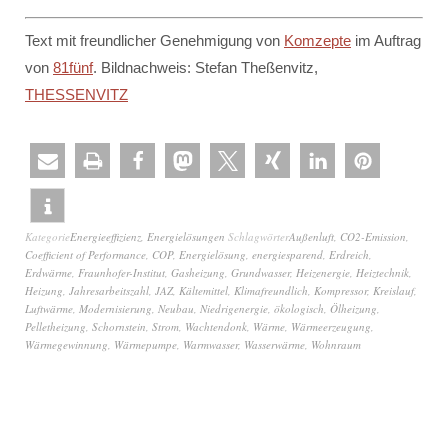
Text mit freundlicher Genehmigung von
Komzepte
im Auftrag
von
81fünf
. Bildnachweis: Stefan Theßenvitz,
THESSENVITZ
Kategorie
Energieeffizienz
,
Energielösungen
Schlagwörter
Außenluft
,
CO2-Emission
,
Coefficient of Performance
,
COP
,
Energielösung
,
energiesparend
,
Erdreich
,
Erdwärme
,
Fraunhofer-Institut
,
Gasheizung
,
Grundwasser
,
Heizenergie
,
Heiztechnik
,
Heizung
,
Jahresarbeitszahl
,
JAZ
,
Kältemittel
,
Klimafreundlich
,
Kompressor
,
Kreislauf
,
Luftwärme
,
Modernisierung
,
Neubau
,
Niedrigenergie
,
ökologisch
,
Ölheizung
,
Pelletheizung
,
Schornstein
,
Strom
,
Wachtendonk
,
Wärme
,
Wärmeerzeugung
,
Wärmegewinnung
,
Wärmepumpe
,
Warmwasser
,
Wasserwärme
,
Wohnraum