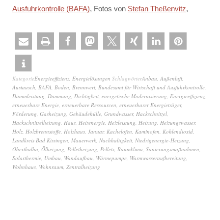
Ausfuhrkontrolle (BAFA)
, Fotos von
Stefan Theßenvitz
,
Kategorie
Energieeffizienz
,
Energielösungen
Schlagwörter
Anbau
,
Außenluft
,
Austausch
,
BAFA
,
Boden
,
Brennwert
,
Bundesamt für Wirtschaft und Ausfuhrkontrolle
,
Dämmleistung
,
Dämmung
,
Dichtigkeit
,
energetische Modernisierung
,
Energieeffizienz
,
erneuerbare Energie
,
erneuerbare Ressourcen
,
erneuerbarer Energieträger
,
Förderung
,
Gasheizung
,
Gebäudehülle
,
Grundwasser
,
Hackschnitzel
,
Hackschnitzelheizung
,
Haus
,
Heizenergie
,
Heizleistung
,
Heizung
,
Heizungswasser
,
Holz
,
Holzbrennstoffe
,
Holzhaus
,
Januar
,
Kachelofen
,
Kaminofen
,
Kohlendioxid
,
Landkreis Bad Kissingen
,
Mauerwerk
,
Nachhaltigkeit
,
Niedrigenergie-Heizung
,
Oberthulba
,
Ölheizung
,
Pelletheizung
,
Pellets
,
Raumklima
,
Sanierungsmaßnahmen
,
Solarthermie
,
Umbau
,
Wandaufbau
,
Wärmepumpe
,
Warmwasseraufbereitung
,
Wohnhaus
,
Wohnraum
,
Zentralheizung