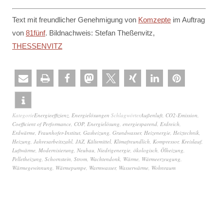
Text mit freundlicher Genehmigung von
Komzepte
im Auftrag
von
81fünf
. Bildnachweis: Stefan Theßenvitz,
THESSENVITZ
Kategorie
Energieeffizienz
,
Energielösungen
Schlagwörter
Außenluft
,
CO2-Emission
,
Coefficient of Performance
,
COP
,
Energielösung
,
energiesparend
,
Erdreich
,
Erdwärme
,
Fraunhofer-Institut
,
Gasheizung
,
Grundwasser
,
Heizenergie
,
Heiztechnik
,
Heizung
,
Jahresarbeitszahl
,
JAZ
,
Kältemittel
,
Klimafreundlich
,
Kompressor
,
Kreislauf
,
Luftwärme
,
Modernisierung
,
Neubau
,
Niedrigenergie
,
ökologisch
,
Ölheizung
,
Pelletheizung
,
Schornstein
,
Strom
,
Wachtendonk
,
Wärme
,
Wärmeerzeugung
,
Wärmegewinnung
,
Wärmepumpe
,
Warmwasser
,
Wasserwärme
,
Wohnraum