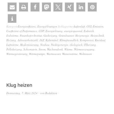
Kategorie
Energieeffizienz
,
Energielösungen
Schlagwörter
Außenluft
,
CO2-Emission
,
Coefficient of Performance
,
COP
,
Energielösung
,
energiesparend
,
Erdreich
,
Erdwärme
,
Fraunhofer-Institut
,
Gasheizung
,
Grundwasser
,
Heizenergie
,
Heiztechnik
,
Heizung
,
Jahresarbeitszahl
,
JAZ
,
Kältemittel
,
Klimafreundlich
,
Kompressor
,
Kreislauf
,
Luftwärme
,
Modernisierung
,
Neubau
,
Niedrigenergie
,
ökologisch
,
Ölheizung
,
Pelletheizung
,
Schornstein
,
Strom
,
Wachtendonk
,
Wärme
,
Wärmeerzeugung
,
Wärmegewinnung
,
Wärmepumpe
,
Warmwasser
,
Wasserwärme
,
Wohnraum
Klug heizen
Donnerstag, 7. März 2024
von
Redaktion