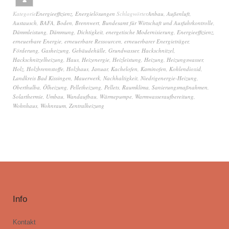
Kategorie
Energieeffizienz
,
Energielösungen
Schlagwörter
Anbau
,
Außenluft
,
Austausch
,
BAFA
,
Boden
,
Brennwert
,
Bundesamt für Wirtschaft und Ausfuhrkontrolle
,
Dämmleistung
,
Dämmung
,
Dichtigkeit
,
energetische Modernisierung
,
Energieeffizienz
,
erneuerbare Energie
,
erneuerbare Ressourcen
,
erneuerbarer Energieträger
,
Förderung
,
Gasheizung
,
Gebäudehülle
,
Grundwasser
,
Hackschnitzel
,
Hackschnitzelheizung
,
Haus
,
Heizenergie
,
Heizleistung
,
Heizung
,
Heizungswasser
,
Holz
,
Holzbrennstoffe
,
Holzhaus
,
Januar
,
Kachelofen
,
Kaminofen
,
Kohlendioxid
,
Landkreis Bad Kissingen
,
Mauerwerk
,
Nachhaltigkeit
,
Niedrigenergie-Heizung
,
Oberthulba
,
Ölheizung
,
Pelletheizung
,
Pellets
,
Raumklima
,
Sanierungsmaßnahmen
,
Solarthermie
,
Umbau
,
Wandaufbau
,
Wärmepumpe
,
Warmwasseraufbereitung
,
Wohnhaus
,
Wohnraum
,
Zentralheizung
Info
Kontakt