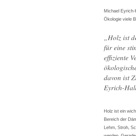
Michael Eyrich-
Ökologie viele B
„
Holz ist 
für eine st
effiziente
ökologisch
davon ist 
Eyrich-Hal
Holz ist ein wic
Bereich der Däm
Lehm, Stroh, Sch
werden. Gerade 