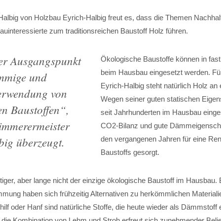
Halbig von Holzbau Eyrich-Halbig freut es, dass die Themen Nachhalt
auinteressierte zum traditionsreichen Baustoff Holz führen.
der Ausgangspunkt
Ökologische Baustoffe können in fast
beim Hausbau eingesetzt werden. Fü
immige und
Eyrich-Halbig steht natürlich Holz an e
 Verwendung von
Wegen seiner guten statischen Eigen
en Baustoffen
“,
seit Jahrhunderten im Hausbau einge
Zimmerermeister
CO2-Bilanz und gute Dämmeigenscha
big überzeugt.
den vergangenen Jahren für eine Re
Baustoffs gesorgt.
htiger, aber lange nicht der einzige ökologische Baustoff im Hausbau
mung haben sich frühzeitig Alternativen zu herkömmlichen Materialie
ilf oder Hanf sind natürliche Stoffe, die heute wieder als Dämmstoff 
die Kombination von Lehm und Stroh erfreut sich zunehmender Belieb