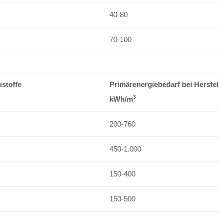
40-80
70-100
ustoffe
Primärenergiebedarf bei Herstel
3
kWh/m
200-760
450-1.000
150-400
150-500