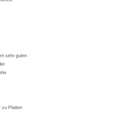
en sehr guten
der
hohe
 zu Platten