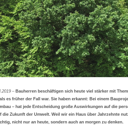
4.2019
–
Bauherren beschäftigen sich heute viel stärker mit The
als es früher der Fall war. Sie haben erkannt: Bei einem Bauproje
bau – hat jede Entscheidung große Auswirkungen auf die pers
 die Zukunft der Umwelt. Weil wir ein Haus über Jahrzehnte nutz
chtig, nicht nur an heute, sondern auch an morgen zu denken.