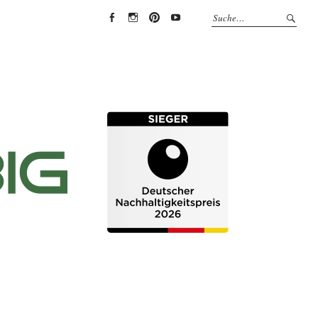
EYRICH-
EYRICH-
EYRICH-
EYRICH-
HALBIG
HALBIG
HALBIG
HALBIG
HOLZBAU
HOLZBAU
HOLZBAU
HOLZBAU
@
@
@
@
Facebook
Instagram
Pinterest
Youtube