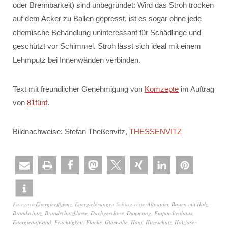
oder Brennbarkeit) sind unbegründet: Wird das Stroh trocken
auf dem Acker zu Ballen gepresst, ist es sogar ohne jede
chemische Behandlung uninteressant für Schädlinge und
geschützt vor Schimmel. Stroh lässt sich ideal mit einem
Lehmputz bei Innenwänden verbinden.
Text mit freundlicher Genehmigung von
Komzepte
im Auftrag
von
81fünf
.
Bildnachweise: Stefan Theßenvitz,
THESSENVITZ
Kategorie
Energieeffizienz
,
Energielösungen
Schlagwörter
Altpapier
,
Bauen mit Holz
,
Brandschutz
,
Brandschutzklasse
,
Dachgeschoss
,
Dämmung
,
Einfamilienhaus
,
Energieaufwand
,
Feuchtigkeit
,
Flachs
,
Glaswolle
,
Hanf
,
Hitzeschutz
,
Holzfaser-