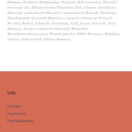
Dämmung
,
Holzfasern
,
Holzfaserplatte
,
Holzspäne
,
Holzverarbeitung
,
Holzwolle)
,
Innenraum
,
Jute
,
Kältespeicherung
,
Klimaschutz
,
Kork
,
Lehmputz
,
mineralischer
Dämmstoff
,
nachwachsende Materialien
,
nachwachsende Rohstoffe
,
Nadelbaum
,
Naturdämmstoff
,
ökologische Materialien
,
organischer Dämmstoff
,
Polystyrol
,
Recycling
,
Restholz
,
Schafwolle
,
Schallschutz
,
Schilf
,
Seegras
,
Steinwolle
,
Stroh-
Dämmung
,
Styropor
,
synthetischer Dämmstoff
,
Wandaufbau
,
Wärmedämmverbundsystemen
,
Wärmeleitfähigkeit
,
WDVS
,
Wiesengras
,
Wohnklima
,
Zellulose
,
Zellulose Stroh
,
Zellulose-Dämmung
Info
Kontakt
Impressum
Partnerbetriebe