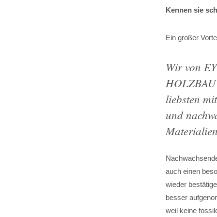
Kennen sie sch
Ein großer Vort
Wir von 
HOLZBAU a
liebsten mi
und nachw
Materialien
Nachwachsende 
auch einen bes
wieder bestätig
besser aufgeno
weil keine fossi