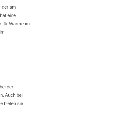
, der am
hat eine
er für Wärme im
 im
bei der
en. Auch bei
bieten sie