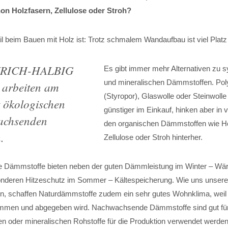
on Holzfasern, Zellulose oder Stroh?
eil beim Bauen mit Holz ist: Trotz schmalem Wandaufbau ist viel Pla
EYRICH-HALBIG
Es gibt immer mehr Alternativen zu s
und mineralischen Dämmstoffen. Poly
rbeiten am
(Styropor), Glaswolle oder Steinwolle
t ökologischen
günstiger im Einkauf, hinken aber in 
achsenden
den organischen Dämmstoffen wie Ho
.
Zellulose oder Stroh hinterher.
Dämmstoffe bieten neben der guten Dämmleistung im Winter – Wärme
onderen Hitzeschutz im Sommer – Kältespeicherung. Wie uns unser
en, schaffen Naturdämmstoffe zudem ein sehr gutes Wohnklima, weil 
mmen und abgegeben wird. Nachwachsende Dämmstoffe sind gut für
len oder mineralischen Rohstoffe für die Produktion verwendet werde