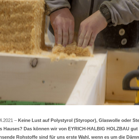
04.2021 –
Keine Lust auf Polystyrol (Styropor), Glaswolle oder St
 Hauses? Das können wir von EYRICH-HALBIG HOLZBAU gut v
sende Rohstoffe sind für uns erste Wahl, wenn es um die Däm