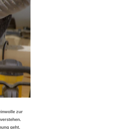
einwolle zur
erstehen.
mung geht.