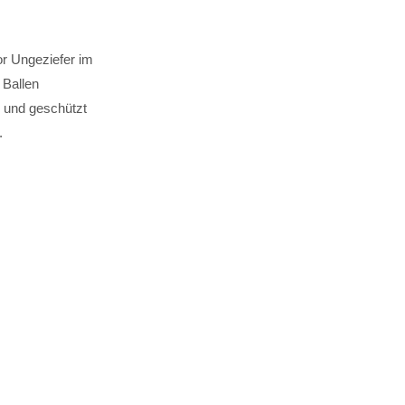
or Ungeziefer im
 Ballen
e und geschützt
.