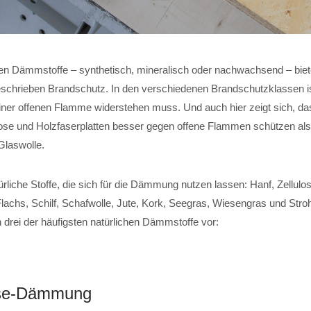
en Dämmstoffe – synthetisch, mineralisch oder nachwachsend – bie
eschrieben Brandschutz. In den verschiedenen Brandschutzklassen ist
einer offenen Flamme widerstehen muss. Und auch hier zeigt sich, da
ulose und Holzfaserplatten besser gegen offene Flammen schützen al
Glaswolle.
türliche Stoffe, die sich für die Dämmung nutzen lassen: Hanf, Zellulo
lachs, Schilf, Schafwolle, Jute, Kork, Seegras, Wiesengras und Stro
n drei der häufigsten natürlichen Dämmstoffe vor:
lose-Dämmung