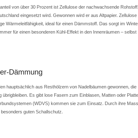
anteil von über 30 Prozent ist Zellulose der nachwachsende Rohstoff
utschland eingesetzt wird. Gewonnen wird er aus Altpapier. Zellulose 
ge Wärmeleitfähigkeit, ideal für einen Dämmstoff. Das sorgt im Wint
mer für einen besonderen Kühl-Effekt in den Innenräumen – selbst
aser-Dämmung
en hauptsächlich aus Resthölzern von Nadelbäumen gewonnen, die 
 übrigbleiben. Es gibt lose Fasern zum Einblasen, Matten oder Platt
undsystemen (WDVS) kommen sie zum Einsatz. Durch ihre Masse 
n besonders guten Schallschutz.