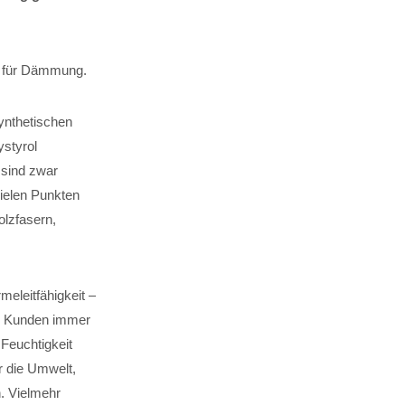
tz für Dämmung.
ynthetischen
styrol
 sind zwar
vielen Punkten
lzfasern,
leitfähigkeit –
e Kunden immer
Feuchtigkeit
 die Umwelt,
n. Vielmehr