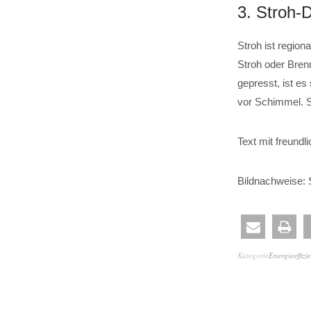
3. Stroh
Stroh ist region
Stroh oder Bren
gepresst, ist e
vor Schimmel. S
Text mit freund
Bildnachweise: 
Kategorie
Energieeffizi