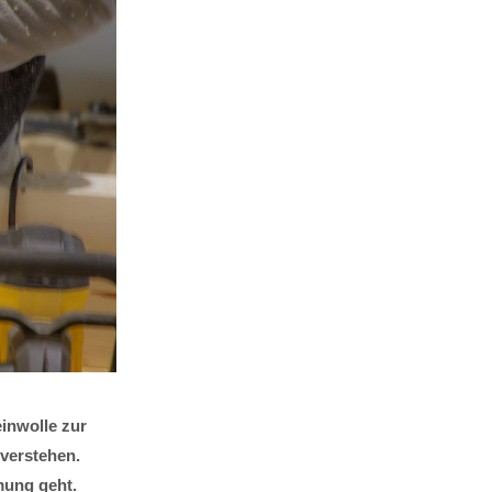
einwolle zur
erstehen.
mung geht.