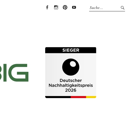
EYRICH-
EYRICH-
EYRICH-
EYRICH-
HALBIG
HALBIG
HALBIG
HALBIG
HOLZBAU
HOLZBAU
HOLZBAU
HOLZBAU
@
@
@
@
Facebook
Instagram
Pinterest
Youtube