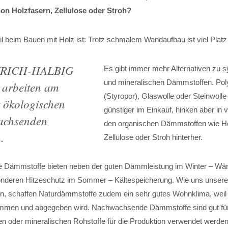
on Holzfasern, Zellulose oder Stroh?
eil beim Bauen mit Holz ist: Trotz schmalem Wandaufbau ist viel Pla
EYRICH-HALBIG
Es gibt immer mehr Alternativen zu s
und mineralischen Dämmstoffen. Poly
rbeiten am
(Styropor), Glaswolle oder Steinwolle
t ökologischen
günstiger im Einkauf, hinken aber in 
achsenden
den organischen Dämmstoffen wie Ho
.
Zellulose oder Stroh hinterher.
Dämmstoffe bieten neben der guten Dämmleistung im Winter – Wärme
onderen Hitzeschutz im Sommer – Kältespeicherung. Wie uns unser
en, schaffen Naturdämmstoffe zudem ein sehr gutes Wohnklima, weil 
mmen und abgegeben wird. Nachwachsende Dämmstoffe sind gut für
len oder mineralischen Rohstoffe für die Produktion verwendet werde