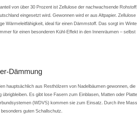
anteil von über 30 Prozent ist Zellulose der nachwachsende Rohstoff
utschland eingesetzt wird. Gewonnen wird er aus Altpapier. Zellulose 
ge Wärmeleitfähigkeit, ideal für einen Dämmstoff. Das sorgt im Wint
mer für einen besonderen Kühl-Effekt in den Innenräumen – selbst
aser-Dämmung
en hauptsächlich aus Resthölzern von Nadelbäumen gewonnen, die 
 übrigbleiben. Es gibt lose Fasern zum Einblasen, Matten oder Platt
undsystemen (WDVS) kommen sie zum Einsatz. Durch ihre Masse 
n besonders guten Schallschutz.