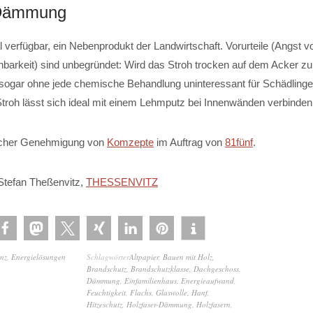
-Dämmung
al verfügbar, ein Nebenprodukt der Landwirtschaft. Vorurteile (Angst v
nbarkeit) sind unbegründet: Wird das Stroh trocken auf dem Acker zu
s sogar ohne jede chemische Behandlung uninteressant für Schädling
troh lässt sich ideal mit einem Lehmputz bei Innenwänden verbinden
licher Genehmigung von
Komzepte
im Auftrag von
81fünf
.
Stefan Theßenvitz,
THESSENVITZ
enz
,
Energielösungen
Schlagwörter
Altpapier
,
Bauen mit Holz
,
Brandschutz
,
Brandschutzklasse
,
Dachgeschoss
,
Dämmung
,
Einfamilienhaus
,
Energieaufwand
,
Feuchtigkeit
,
Flachs
,
Glaswolle
,
Hanf
,
Hitzeschutz
,
Holzfaser-Dämmung
,
Holzfasern
,