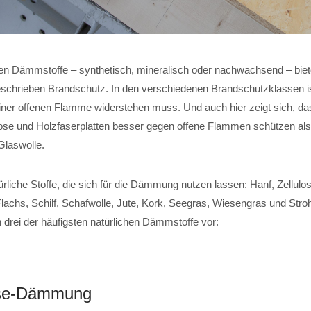
en Dämmstoffe – synthetisch, mineralisch oder nachwachsend – bie
eschrieben Brandschutz. In den verschiedenen Brandschutzklassen ist
einer offenen Flamme widerstehen muss. Und auch hier zeigt sich, da
ulose und Holzfaserplatten besser gegen offene Flammen schützen al
Glaswolle.
türliche Stoffe, die sich für die Dämmung nutzen lassen: Hanf, Zellulo
lachs, Schilf, Schafwolle, Jute, Kork, Seegras, Wiesengras und Stro
n drei der häufigsten natürlichen Dämmstoffe vor:
lose-Dämmung