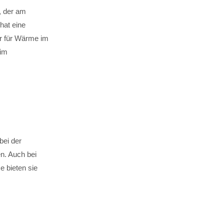
, der am
hat eine
er für Wärme im
 im
bei der
en. Auch bei
bieten sie