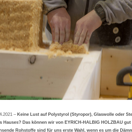
04.2021 –
Keine Lust auf Polystyrol (Styropor), Glaswolle oder St
 Hauses? Das können wir von EYRICH-HALBIG HOLZBAU gut v
sende Rohstoffe sind für uns erste Wahl, wenn es um die Däm