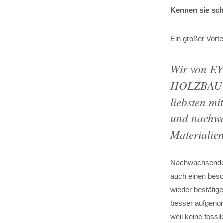
Kennen sie sch
Ein großer Vort
Wir von 
HOLZBAU a
liebsten mi
und nachw
Materialien
Nachwachsende 
auch einen bes
wieder bestätig
besser aufgeno
weil keine fossi