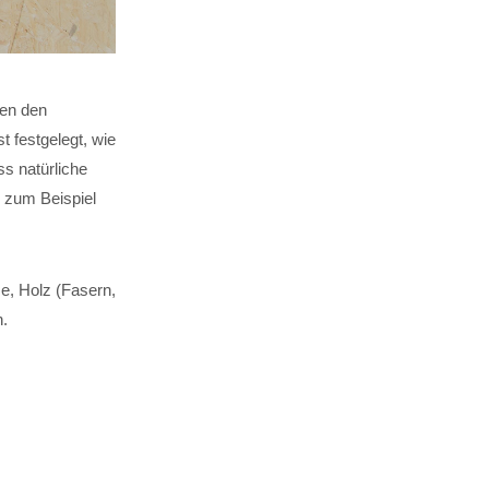
ten den
 festgelegt, wie
ss natürliche
s zum Beispiel
se, Holz (Fasern,
h.