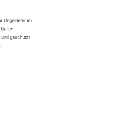
or Ungeziefer im
 Ballen
e und geschützt
.