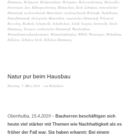
Dämmung
,
Holzfasern
,
Holzfaserplatte
,
Holzspäne
,
Holzverarbeitung
,
Holzwolle)
,
Innenraum
,
Jute
,
Kältespeicherung
,
Klimaschutz
,
Kork
,
Lehmputz
,
mineralischer
Dämmstoff
,
nachwachsende Materialien
,
nachwachsende Rohstoffe
,
Nadelbaum
,
Naturdämmstoff
,
ökologische Materialien
,
organischer Dämmstoff
,
Polystyrol
,
Recycling
,
Restholz
,
Schafwolle
,
Schallschutz
,
Schilf
,
Seegras
,
Steinwolle
,
Stroh-
Dämmung
,
Styropor
,
synthetischer Dämmstoff
,
Wandaufbau
,
Wärmedämmverbundsystemen
,
Wärmeleitfähigkeit
,
WDVS
,
Wiesengras
,
Wohnklima
,
Zellulose
,
Zellulose Stroh
,
Zellulose-Dämmung
Natur pur beim Hausbau
Dienstag, 5. März 2024
von
Redaktion
Oberthulba, 15.4.2019
–
Bauherren beschäftigen sich
heute viel stärker mit Themen wie Nachhaltigkeit als es
früher der Fall war. Sie haben erkannt: Bei einem