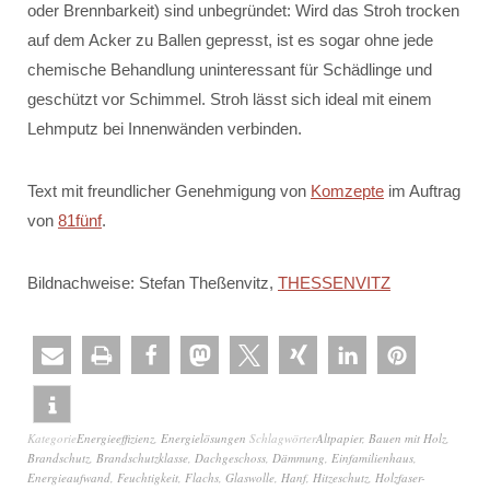
oder Brennbarkeit) sind unbegründet: Wird das Stroh trocken
auf dem Acker zu Ballen gepresst, ist es sogar ohne jede
chemische Behandlung uninteressant für Schädlinge und
geschützt vor Schimmel. Stroh lässt sich ideal mit einem
Lehmputz bei Innenwänden verbinden.
Text mit freundlicher Genehmigung von
Komzepte
im Auftrag
von
81fünf
.
Bildnachweise: Stefan Theßenvitz,
THESSENVITZ
Kategorie
Energieeffizienz
,
Energielösungen
Schlagwörter
Altpapier
,
Bauen mit Holz
,
Brandschutz
,
Brandschutzklasse
,
Dachgeschoss
,
Dämmung
,
Einfamilienhaus
,
Energieaufwand
,
Feuchtigkeit
,
Flachs
,
Glaswolle
,
Hanf
,
Hitzeschutz
,
Holzfaser-