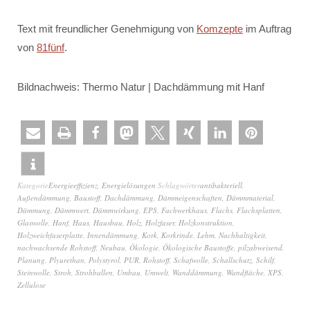
Text mit freundlicher Genehmigung von
Komzepte
im Auftrag
von
81fünf
.
Bildnachweis: Thermo Natur | Dachdämmung mit Hanf
Kategorie
Energieeffizienz
,
Energielösungen
Schlagwörter
antibakteriell
,
Außendämmung
,
Baustoff
,
Dachdämmung
,
Dämmeigenschaften
,
Dämmmaterial
,
Dämmung
,
Dämmwert
,
Dämmwirkung
,
EPS
,
Fachwerkhaus
,
Flachs
,
Flachsplatten
,
Glaswolle
,
Hanf
,
Haus
,
Hausbau
,
Holz
,
Holzfaser
,
Holzkonstruktion
,
Holzweichfaserplatte
,
Innendämmung
,
Kork
,
Korkrinde
,
Lehm
,
Nachhaltigkeit
,
nachwachsende Rohstoff
,
Neubau
,
Ökologie
,
Ökologische Baustoffe
,
pilzabweisend
,
Planung
,
Plyurethan
,
Polystyrol
,
PUR
,
Rohstoff
,
Schafwolle
,
Schallschutz
,
Schilf
,
Steinwolle
,
Stroh
,
Strohballen
,
Umbau
,
Umwelt
,
Wanddämmung
,
Wandfläche
,
XPS
,
Zellulose