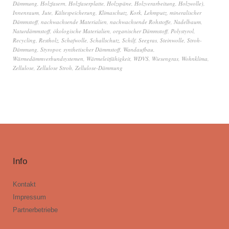
Dämmung
,
Holzfasern
,
Holzfaserplatte
,
Holzspäne
,
Holzverarbeitung
,
Holzwolle)
,
Innenraum
,
Jute
,
Kältespeicherung
,
Klimaschutz
,
Kork
,
Lehmputz
,
mineralischer
Dämmstoff
,
nachwachsende Materialien
,
nachwachsende Rohstoffe
,
Nadelbaum
,
Naturdämmstoff
,
ökologische Materialien
,
organischer Dämmstoff
,
Polystyrol
,
Recycling
,
Restholz
,
Schafwolle
,
Schallschutz
,
Schilf
,
Seegras
,
Steinwolle
,
Stroh-
Dämmung
,
Styropor
,
synthetischer Dämmstoff
,
Wandaufbau
,
Wärmedämmverbundsystemen
,
Wärmeleitfähigkeit
,
WDVS
,
Wiesengras
,
Wohnklima
,
Zellulose
,
Zellulose Stroh
,
Zellulose-Dämmung
Info
Kontakt
Impressum
Partnerbetriebe