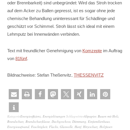
oder Brennbarkeit) sind unbegründet: Wird das Stroh trocken
auf dem Acker zu Ballen gepresst, ist es sogar ohne jede
chemische Behandlung uninteressant für Schädlinge und
geschützt vor Schimmel. Stroh lässt sich ideal mit einem
Lehmputz bei Innenwänden verbinden.
Text mit freundlicher Genehmigung von
Komzepte
im Auftrag
von
81fünf
.
Bildnachweise: Stefan Theßenvitz,
THESSENVITZ
Kategorie
Energieeffizienz
,
Energielösungen
Schlagwörter
Altpapier
,
Bauen mit Holz
,
Brandschutz
,
Brandschutzklasse
,
Dachgeschoss
,
Dämmung
,
Einfamilienhaus
,
Energieaufwand
,
Feuchtigkeit
,
Flachs
,
Glaswolle
,
Hanf
,
Hitzeschutz
,
Holzfaser-