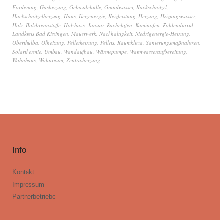
Förderung
,
Gasheizung
,
Gebäudehülle
,
Grundwasser
,
Hackschnitzel
,
Hackschnitzelheizung
,
Haus
,
Heizenergie
,
Heizleistung
,
Heizung
,
Heizungswasser
,
Holz
,
Holzbrennstoffe
,
Holzhaus
,
Januar
,
Kachelofen
,
Kaminofen
,
Kohlendioxid
,
Landkreis Bad Kissingen
,
Mauerwerk
,
Nachhaltigkeit
,
Niedrigenergie-Heizung
,
Oberthulba
,
Ölheizung
,
Pelletheizung
,
Pellets
,
Raumklima
,
Sanierungsmaßnahmen
,
Solarthermie
,
Umbau
,
Wandaufbau
,
Wärmepumpe
,
Warmwasseraufbereitung
,
Wohnhaus
,
Wohnraum
,
Zentralheizung
Info
Kontakt
Impressum
Partnerbetriebe