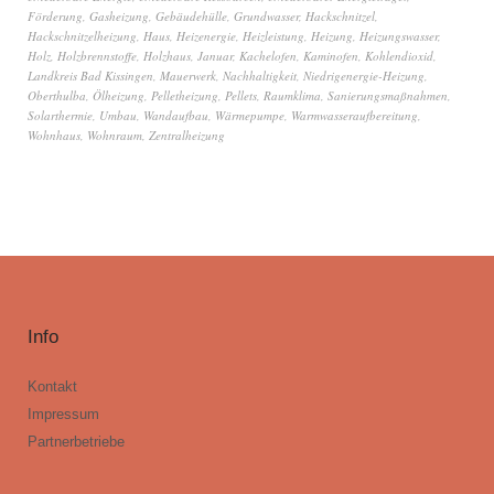
Förderung
,
Gasheizung
,
Gebäudehülle
,
Grundwasser
,
Hackschnitzel
,
Hackschnitzelheizung
,
Haus
,
Heizenergie
,
Heizleistung
,
Heizung
,
Heizungswasser
,
Holz
,
Holzbrennstoffe
,
Holzhaus
,
Januar
,
Kachelofen
,
Kaminofen
,
Kohlendioxid
,
Landkreis Bad Kissingen
,
Mauerwerk
,
Nachhaltigkeit
,
Niedrigenergie-Heizung
,
Oberthulba
,
Ölheizung
,
Pelletheizung
,
Pellets
,
Raumklima
,
Sanierungsmaßnahmen
,
Solarthermie
,
Umbau
,
Wandaufbau
,
Wärmepumpe
,
Warmwasseraufbereitung
,
Wohnhaus
,
Wohnraum
,
Zentralheizung
Info
Kontakt
Impressum
Partnerbetriebe