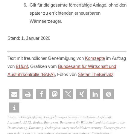
Gilt für die gesamte förderfähige Anlage, ohne den
später zu errichtenden erneuerbaren
Wärmeerzeuger.
Stand: 1. Januar 2020
Text mit freundlicher Genehmigung von
Komzepte
im Auftrag
von
81fünf
, Grafiken vom
Bundesamt für Wirtschaft und
Ausfuhrkontrolle (BAFA)
, Fotos von
Stefan Theßenvitz
,
Kategorie
Energieeffizienz
,
Energielösungen
Schlagwörter
Anbau
,
Außenluft
,
Austausch
,
BAFA
,
Boden
,
Brennwert
,
Bundesamt für Wirtschaft und Ausfuhrkontrolle
,
Dämmleistung
,
Dämmung
,
Dichtigkeit
,
energetische Modernisierung
,
Energieeffizienz
,
erneuerbare Energie
,
erneuerbare Ressourcen
,
erneuerbarer Energieträger
,