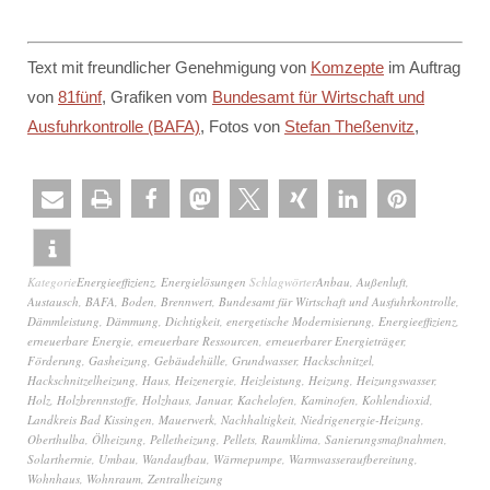
Text mit freundlicher Genehmigung von
Komzepte
im Auftrag
von
81fünf
, Grafiken vom
Bundesamt für Wirtschaft und
Ausfuhrkontrolle (BAFA)
, Fotos von
Stefan Theßenvitz
,
Kategorie
Energieeffizienz
,
Energielösungen
Schlagwörter
Anbau
,
Außenluft
,
Austausch
,
BAFA
,
Boden
,
Brennwert
,
Bundesamt für Wirtschaft und Ausfuhrkontrolle
,
Dämmleistung
,
Dämmung
,
Dichtigkeit
,
energetische Modernisierung
,
Energieeffizienz
,
erneuerbare Energie
,
erneuerbare Ressourcen
,
erneuerbarer Energieträger
,
Förderung
,
Gasheizung
,
Gebäudehülle
,
Grundwasser
,
Hackschnitzel
,
Hackschnitzelheizung
,
Haus
,
Heizenergie
,
Heizleistung
,
Heizung
,
Heizungswasser
,
Holz
,
Holzbrennstoffe
,
Holzhaus
,
Januar
,
Kachelofen
,
Kaminofen
,
Kohlendioxid
,
Landkreis Bad Kissingen
,
Mauerwerk
,
Nachhaltigkeit
,
Niedrigenergie-Heizung
,
Oberthulba
,
Ölheizung
,
Pelletheizung
,
Pellets
,
Raumklima
,
Sanierungsmaßnahmen
,
Solarthermie
,
Umbau
,
Wandaufbau
,
Wärmepumpe
,
Warmwasseraufbereitung
,
Wohnhaus
,
Wohnraum
,
Zentralheizung