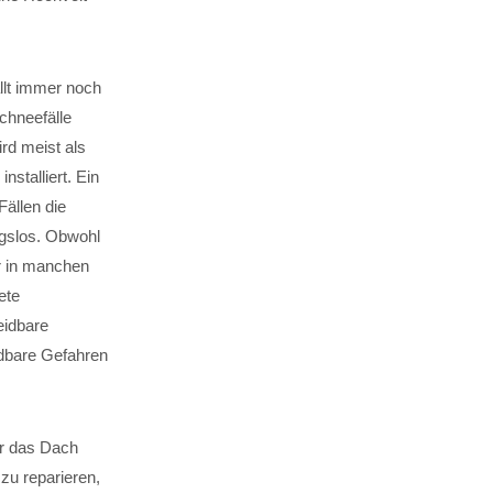
llt immer noch
chneefälle
rd meist als
stalliert. Ein
Fällen die
gslos. Obwohl
er in manchen
ete
eidbare
dbare Gefahren
er das Dach
 zu reparieren,