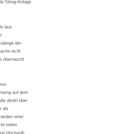
ie String-Anlage
s laut.
r
solange der
sache nicht
ge überrascht
eren
annung auf dem
die direkt über
 als
Brandes einer
ht vielen
ine Hochvolt-