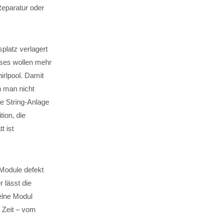
 Reparatur oder
splatz verlagert
uses wollen mehr
rlpool. Damit
n man nicht
ue String-Anlage
ion, die
t ist
-Module defekt
r lässt die
elne Modul
Zeit – vom