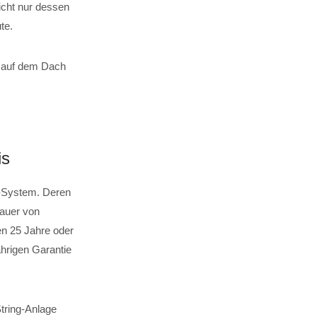
icht nur dessen
te.
el auf dem Dach
is
g-System. Deren
dauer von
en 25 Jahre oder
ährigen Garantie
String-Anlage