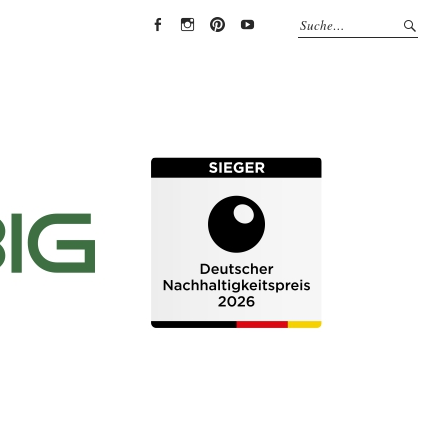
EYRICH-
EYRICH-
EYRICH-
EYRICH-
HALBIG
HALBIG
HALBIG
HALBIG
HOLZBAU
HOLZBAU
HOLZBAU
HOLZBAU
@
@
@
@
Facebook
Instagram
Pinterest
Youtube