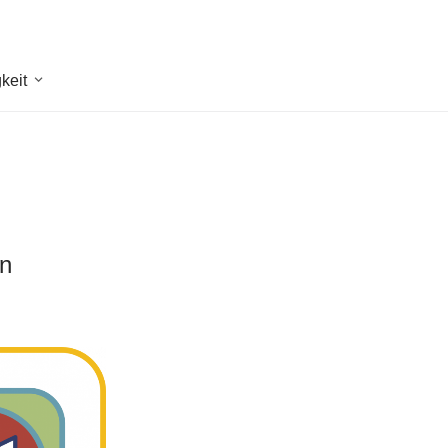
keit
en