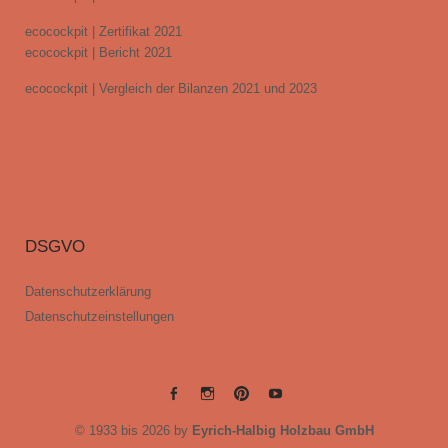
ecocockpit | Zertifikat 2021
ecocockpit | Bericht 2021
ecocockpit | Vergleich der Bilanzen 2021 und 2023
DSGVO
Datenschutzerklärung
Datenschutzeinstellungen
EYRICH-
EYRICH-
EYRICH-
EYRICH-
© 1933 bis 2026 by
Eyrich-Halbig Holzbau GmbH
HALBIG
HALBIG
HALBIG
HALBIG