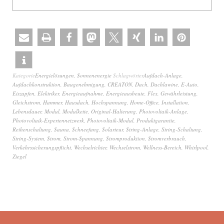
Kategorie
Energielösungen
,
Sonnenenergie
Schlagwörter
Aufdach-Anlage
,
Aufdachkonstruktion
,
Baugenehmigung
,
CREATON
,
Dach
,
Dachlawine
,
E-Auto
,
Eiszapfen
,
Elektriker
,
Energieaufnahme
,
Energieausbeute
,
Flex
,
Gewährleistung
,
Gleichstrom
,
Hammer
,
Hausdach
,
Hochspannung
,
Home-Office
,
Installation
,
Lebensdauer
,
Modul
,
Modulkette
,
Original-Halterung
,
Photovoltaik-Anlage
,
Photovoltaik-Expertennetzwerk
,
Photovoltaik-Modul
,
Produktgarantie
,
Reihenschaltung
,
Sauna
,
Schneefang
,
Solarteur
,
String-Anlage
,
String-Schaltung
,
String-System
,
Strom
,
Strom-Spannung
,
Stromproduktion
,
Stromverbrauch
,
Verkehrssicherungspflicht
,
Wechselrichter
,
Wechselstrom
,
Wellness-Bereich
,
Whirlpool
,
Ziegel