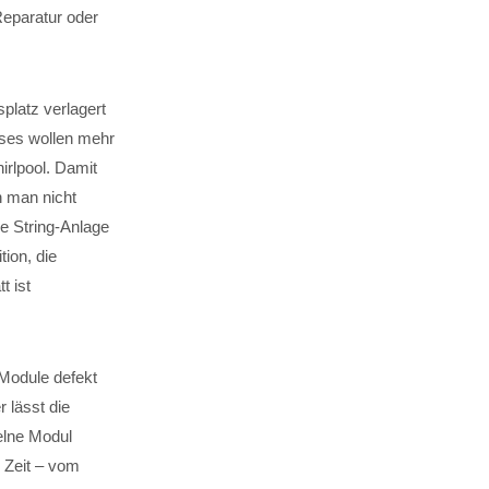
 Reparatur oder
splatz verlagert
uses wollen mehr
rlpool. Damit
n man nicht
ue String-Anlage
ion, die
t ist
-Module defekt
r lässt die
elne Modul
Zeit – vom