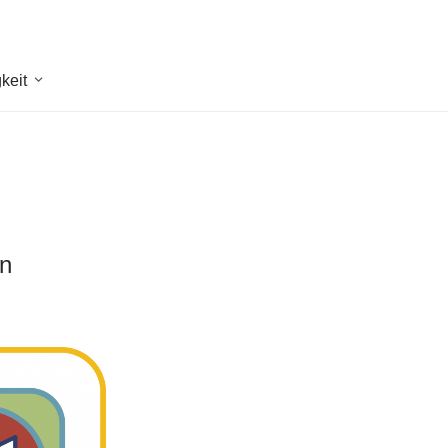
keit
en