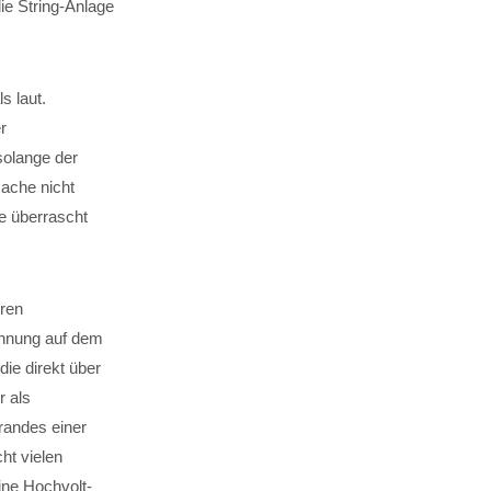
ie String-Anlage
s laut.
r
solange der
sache nicht
ge überrascht
eren
annung auf dem
die direkt über
 als
Brandes einer
ht vielen
ine Hochvolt-