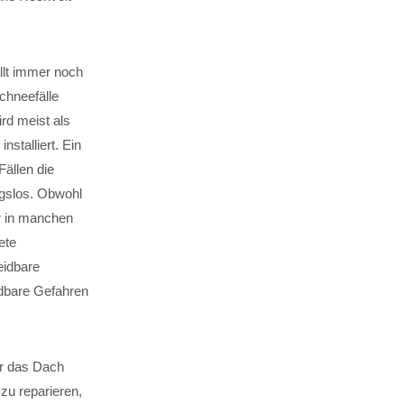
llt immer noch
chneefälle
rd meist als
stalliert. Ein
Fällen die
gslos. Obwohl
er in manchen
ete
eidbare
dbare Gefahren
er das Dach
 zu reparieren,