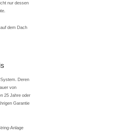
icht nur dessen
te.
el auf dem Dach
is
g-System. Deren
dauer von
en 25 Jahre oder
ährigen Garantie
String-Anlage