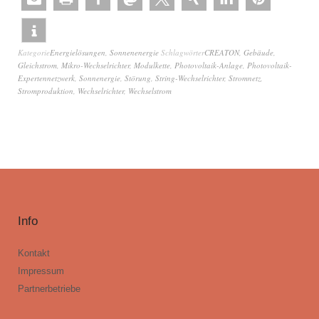
Kategorie
Energielösungen
,
Sonnenenergie
Schlagwörter
CREATON
,
Gebäude
,
Gleichstrom
,
Mikro-Wechselrichter
,
Modulkette
,
Photovoltaik-Anlage
,
Photovoltaik-
Expertennetzwerk
,
Sonnenergie
,
Störung
,
String-Wechselrichter
,
Stromnetz
,
Stromproduktion
,
Wechselrichter
,
Wechselstrom
Info
Kontakt
Impressum
Partnerbetriebe