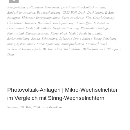
Kategorie
Energielösungen
,
Sonnenenergie
Schlagwörter
Aufdach-Anlage
,
Aufdachkonstruktion
,
Baugenehmigung
,
CREATON
,
Dach
,
Dachlawine
,
E-Auto
,
Eiszapfen
,
Elektriker
,
Energieaufnahme
,
Energieausbeute
,
Flex
,
Gewährleistung
,
Gleichstrom
,
Hammer
,
Hausdach
,
Hochspannung
,
Home-Office
,
Installation
,
Lebensdauer
,
Modul
,
Modulkette
,
Original-Halterung
,
Photovoltaik-Anlage
,
Photovoltaik-Expertennetzwerk
,
Photovoltaik-Modul
,
Produktgarantie
,
Reihenschaltung
,
Sauna
,
Schneefang
,
Solarteur
,
String-Anlage
,
String-Schaltung
,
String-System
,
Strom
,
Strom-Spannung
,
Stromproduktion
,
Stromverbrauch
,
Verkehrssicherungspflicht
,
Wechselrichter
,
Wechselstrom
,
Wellness-Bereich
,
Whirlpool
,
Ziegel
Photovoltaik-Anlagen | Mikro-Wechselrichter
im Vergleich mit String-Wechselrichtern
Sonntag, 10. März 2024
von
Redaktion