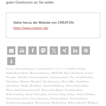
guten Gewissens an Sie weiter.
Siehe hierzu die Website von CREATON:
https://www.creaton.de/
Kategorie
Energielösungen
,
Sonnenenergie
Schlagwörter
Aufdach-Anlage
,
Aufdachkonstruktion
,
Baugenehmigung
,
CREATON
,
Dach
,
Dachlawine
,
E-Auto
,
Eiszapfen
,
Elektriker
,
Energieaufnahme
,
Energieausbeute
,
Flex
,
Gewährleistung
,
Gleichstrom
,
Hammer
,
Hausdach
,
Hochspannung
,
Home-Office
,
Installation
,
Lebensdauer
,
Modul
,
Modulkette
,
Original-Halterung
,
Photovoltaik-Anlage
,
Photovoltaik-Expertennetzwerk
,
Photovoltaik-Modul
,
Produktgarantie
,
Reihenschaltung
,
Sauna
,
Schneefang
,
Solarteur
,
String-Anlage
,
String-Schaltung
,
String-System
,
Strom
,
Strom-Spannung
,
Stromproduktion
,
Stromverbrauch
,
Verkehrssicherungspflicht
,
Wechselrichter
,
Wechselstrom
,
Wellness-Bereich
,
Whirlpool
,