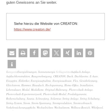
guten Gewissens an Sie weiter.
Siehe hierzu die Website von CREATON:
https://www.creaton.de/
Kategorie
Energielösungen
,
Sonnenenergie
Schlagwörter
Aufdach-Anlage
,
Aufdachkonstruktion
,
Baugenehmigung
,
CREATON
,
Dach
,
Dachlawine
,
E-Auto
,
Eiszapfen
,
Elektriker
,
Energieaufnahme
,
Energieausbeute
,
Flex
,
Gewährleistung
,
Gleichstrom
,
Hammer
,
Hausdach
,
Hochspannung
,
Home-Office
,
Installation
,
Lebensdauer
,
Modul
,
Modulkette
,
Original-Halterung
,
Photovoltaik-Anlage
,
Photovoltaik-Expertennetzwerk
,
Photovoltaik-Modul
,
Produktgarantie
,
Reihenschaltung
,
Sauna
,
Schneefang
,
Solarteur
,
String-Anlage
,
String-Schaltung
,
String-System
,
Strom
,
Strom-Spannung
,
Stromproduktion
,
Stromverbrauch
,
Verkehrssicherungspflicht
,
Wechselrichter
,
Wechselstrom
,
Wellness-Bereich
,
Whirlpool
,