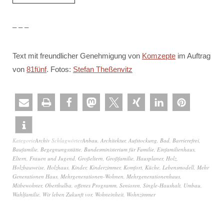
– – –
Text mit freundlicher Genehmigung von
Komzepte
im Auftrag
von
81fünf
. Fotos:
Stefan Theßenvitz
Kategorie
Archiv
Schlagwörter
Anbau
,
Architektur
,
Aufstockung
,
Bad
,
Barrierefrei
,
Baufamilie
,
Begegnungsstätte
,
Bundesministerium für Familie
,
Einfamilienhaus
,
Eltern
,
Frauen und Jugend
,
Großeltern
,
Großfamilie
,
Hausplaner
,
Holz
,
Holzbauweise
,
Holzhaus
,
Kinder
,
Kinderzimmer
,
Komfort
,
Küche
,
Lebensmodell
,
Mehr
Generationen Haus
,
Mehrgenerationen-Wohnen
,
Mehrgenerationenhaus
,
Mitbewohner
,
Oberthulba
,
offenes Programm
,
Senioren
,
Single-Haushalt
,
Umbau
,
Wahlfamilie
,
Wir leben Zukunft vor
,
Wohneinheit
,
Wohnzimmer