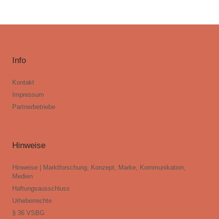
Info
Kontakt
Impressum
Partnerbetriebe
Hinweise
Hinweise | Marktforschung, Konzept, Marke, Kommunikation,
Medien
Haftungsausschluss
Urheberrechte
§ 36 VSBG