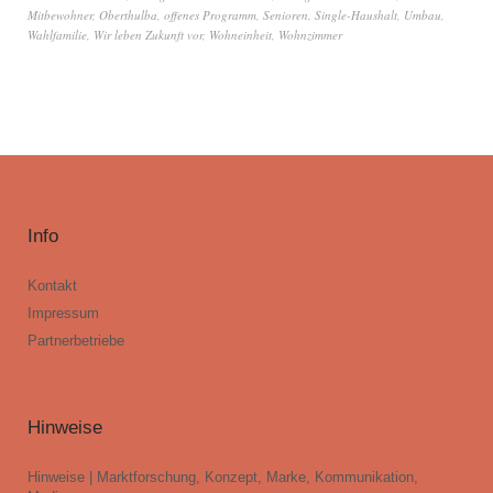
Mitbewohner
,
Oberthulba
,
offenes Programm
,
Senioren
,
Single-Haushalt
,
Umbau
,
Wahlfamilie
,
Wir leben Zukunft vor
,
Wohneinheit
,
Wohnzimmer
Info
Kontakt
Impressum
Partnerbetriebe
Hinweise
Hinweise | Marktforschung, Konzept, Marke, Kommunikation,