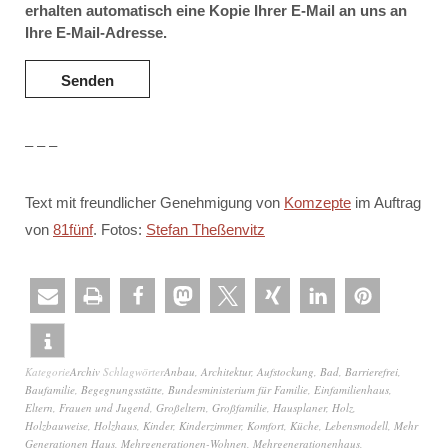
erhalten automatisch eine Kopie Ihrer E-Mail an uns an
Ihre E-Mail-Adresse.
– – –
Text mit freundlicher Genehmigung von
Komzepte
im Auftrag
von
81fünf
. Fotos:
Stefan Theßenvitz
Kategorie
Archiv
Schlagwörter
Anbau
,
Architektur
,
Aufstockung
,
Bad
,
Barrierefrei
,
Baufamilie
,
Begegnungsstätte
,
Bundesministerium für Familie
,
Einfamilienhaus
,
Eltern
,
Frauen und Jugend
,
Großeltern
,
Großfamilie
,
Hausplaner
,
Holz
,
Holzbauweise
,
Holzhaus
,
Kinder
,
Kinderzimmer
,
Komfort
,
Küche
,
Lebensmodell
,
Mehr
Generationen Haus
,
Mehrgenerationen-Wohnen
,
Mehrgenerationenhaus
,