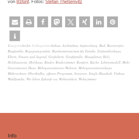
von
81fünf
. Fotos:
Stefan Theßenvitz
Kategorie
Archiv
Schlagwörter
Anbau
,
Architektur
,
Aufstockung
,
Bad
,
Barrierefrei
,
Baufamilie
,
Begegnungsstätte
,
Bundesministerium für Familie
,
Einfamilienhaus
,
Eltern
,
Frauen und Jugend
,
Großeltern
,
Großfamilie
,
Hausplaner
,
Holz
,
Holzbauweise
,
Holzhaus
,
Kinder
,
Kinderzimmer
,
Komfort
,
Küche
,
Lebensmodell
,
Mehr
Generationen Haus
,
Mehrgenerationen-Wohnen
,
Mehrgenerationenhaus
,
Mitbewohner
,
Oberthulba
,
offenes Programm
,
Senioren
,
Single-Haushalt
,
Umbau
,
Wahlfamilie
,
Wir leben Zukunft vor
,
Wohneinheit
,
Wohnzimmer
Info