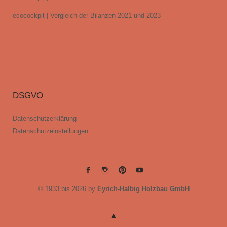
ecocockpit | Vergleich der Bilanzen 2021 und 2023
DSGVO
Datenschutzerklärung
Datenschutzeinstellungen
EYRICH-
EYRICH-
EYRICH-
EYRICH-
© 1933 bis 2026 by
Eyrich-Halbig Holzbau GmbH
HALBIG
HALBIG
HALBIG
HALBIG
HOLZBAU
HOLZBAU
HOLZBAU
HOLZBAU
@
@
@
@
Facebook
Instagram
Pinterest
Youtube